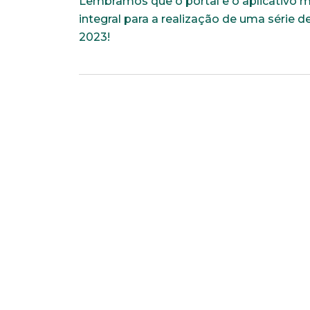
Lembramos que o portal e o aplicativo 
integral para a realização de uma série 
2023!
Faça parte de uma instit
*Campos obrigatórios