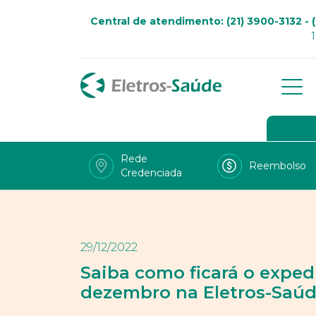
Central de atendimento: (21) 3900-3132 - (
Qu
Go
Rede
Reembolso
Credenciada
Viv
Fal
Tra
29/12/2022
LG
Saiba como ficará o exped
dezembro na Eletros-Saúd
Uso