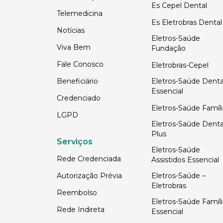
Es Cepel Dental
Telemedicina
Es Eletrobras Dental
Notícias
Eletros-Saúde
Viva Bem
Fundação
Fale Conosco
Eletrobras-Cepel
Beneficiário
Eletros-Saúde Denta
Essencial
Credenciado
Eletros-Saúde Famíli
LGPD
Eletros-Saúde Denta
Plus
Serviços
Eletros-Saúde
Rede Credenciada
Assistidos Essencial
Autorização Prévia
Eletros-Saúde –
Eletrobras
Reembolso
Eletros-Saúde Famíli
Rede Indireta
Essencial