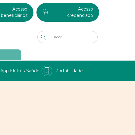
Acesso
Acesso
beneficiários
credenciado
App Eletros-Saúde
Portabilidade