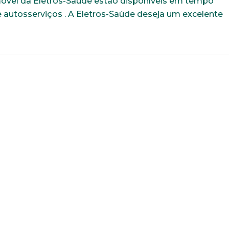
móvel da Eletros-Saúde estão disponíveis em tempo
de autosserviços . A Eletros-Saúde deseja um excelente
Trabalhe conosco
uição sólida, ética e comprometida com o bem-estar dos seus 
todos os dados abaixo e anexe seu currículo.