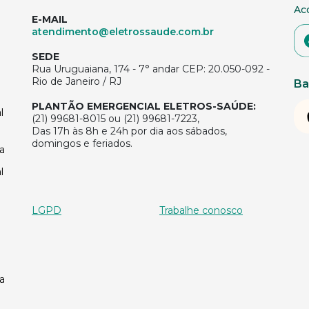
Ac
E-MAIL
atendimento@eletrossaude.com.br
SEDE
Rua Uruguaiana, 174 - 7° andar CEP: 20.050-092 -
Rio de Janeiro / RJ
Ba
PLANTÃO EMERGENCIAL ELETROS-SAÚDE:
l
(21) 99681-8015 ou (21) 99681-7223,
Das 17h às 8h e 24h por dia aos sábados,
domingos e feriados.
a
l
LGPD
Trabalhe conosco
a