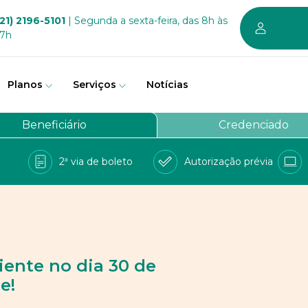
21) 2196-5101
| Segunda a sexta-feira, das 8h às
17h
Planos
Serviços
Notícias
em somos
Beneficiário
Credenciado
vernança
2ª via de boleto
Autorização prévia
a Bem
e Conosco
balhe conosco
PD
iente no dia 30 de
e!
 sustentável dos planos