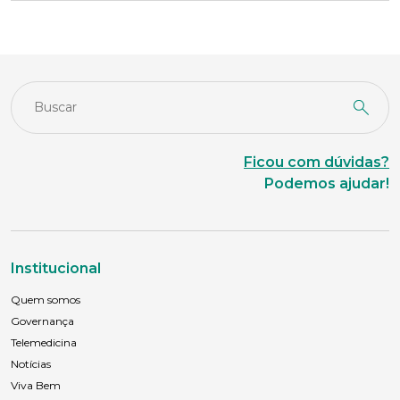
E-mail*
Telefone
Ficou com dúvidas?
Podemos ajudar!
Endereço
Bairro
Institucional
Quem somos
Governança
Cidade
Telemedicina
Notícias
Viva Bem