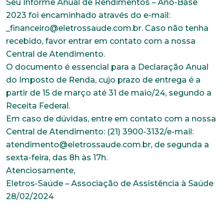
Seu Informe Anual de Rendimentos – Ano-Base
2023 foi encaminhado através do e-mail:
_financeiro@eletrossaude.com.br. Caso não tenha
recebido, favor entrar em contato com a nossa
Central de Atendimento.
O documento é essencial para a Declaração Anual
do Imposto de Renda, cujo prazo de entrega é a
partir de 15 de março até 31 de maio/24, segundo a
Receita Federal.
Trabalhe conosco
Em caso de dúvidas, entre em contato com a nossa
Faça parte de uma instituição sólida, ética e
Central de Atendimento: (21) 3900-3132/e-mail:
comprometida com o bem-estar dos seus
atendimento@eletrossaude.com.br, de segunda a
colaboradores. Preencha todos os dados abaixo e
sexta-feira, das 8h às 17h.
anexe seu currículo.
Atenciosamente,
Eletros-Saúde – Associação de Assistência à Saúde
*Campos obrigatórios
28/02/2024
Nome completo*