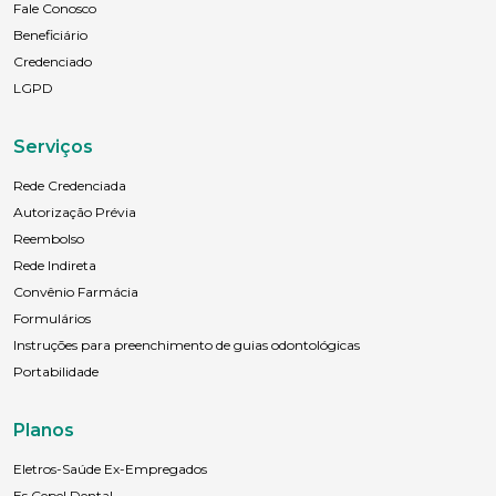
Fale Conosco
Naturalidade
Beneficiário
Credenciado
LGPD
Idade
Serviços
Rede Credenciada
Estado Civil
Autorização Prévia
Reembolso
Rede Indireta
Escolaridade
Convênio Farmácia
Formulários
Instruções para preenchimento de guias odontológicas
Portabilidade
Sexo
Masculino
Feminino
Outros
Planos
Área de interesse
Eletros-Saúde Ex-Empregados
Es Cepel Dental