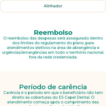
colaboradores. Preencha todos os dados abaixo e
anexe seu currículo.
Alinhador
*Campos obrigatórios
Nome completo*
Reembolso
O reembolso das despesas será assegurado dentro
dos limites do regulamento do plano, para
E-mail*
atendimentos eletivos na área de abrangência e
urgências/emergências em todo o território nacional,
fora da rede credenciada.
Telefone
Período de carência
Endereço
Carência é o período em que o beneficiário não tem
direito às coberturas do ES Cepel Dental. O
atendimento começa após o cumprimento das
Bairro