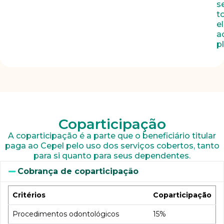
s
t
e
a
p
Coparticipação
A coparticipação é a parte que o beneficiário titular
paga ao Cepel pelo uso dos serviços cobertos, tanto
para si quanto para seus dependentes.
Cobrança de coparticipação
Critérios
Coparticipação
Procedimentos odontológicos
15%