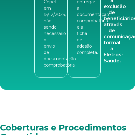
a
Cepel
entregar
exclusão
em
a
de
15/12/2025,
documentação
beneficiário
não
comprobatória
através
sendo
e a
de
necessário
ficha
comunicaçã
o
de
formal
envio
adesão
à
de
completa.
Eletros-
documentação
Saúde.
comprobatória.
Coberturas e Procedimentos