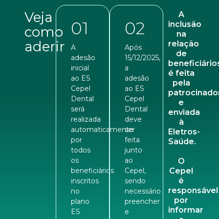
Veja
A
01
02
inclusão
como
na
aderir
relação
A
Após
de
adesão
15/12/2025,
beneficiário
inicial
a
é feita
ao ES
adesão
pela
Cepel
ao ES
patrocinado
Dental
Cepel
e
será
Dental
enviada
realizada
deve
à
automaticamente
ser
Eletros-
por
feita
Saúde.
todos
junto
os
ao
O
beneficiários
Cepel,
Cepel
é
inscritos
sendo
responsável
no
necessário
por
plano
preencher
informar
ES
e