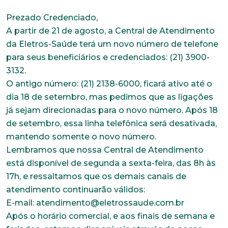
Prezado Credenciado,
A partir de 21 de agosto, a Central de Atendimento
da Eletros-Saúde terá um novo número de telefone
para seus beneficiários e credenciados: (21) 3900-
3132.
O antigo número: (21) 2138-6000, ficará ativo até o
dia 18 de setembro, mas pedimos que as ligações
já sejam direcionadas para o novo número. Após 18
de setembro, essa linha telefônica será desativada,
mantendo somente o novo número.
Lembramos que nossa Central de Atendimento
está disponível de segunda a sexta-feira, das 8h às
Trabalhe conosco
17h, e ressaltamos que os demais canais de
atendimento continuarão válidos:
Faça parte de uma instituição sólida, ética e
E-mail: atendimento@eletrossaude.com.br
comprometida com o bem-estar dos seus
colaboradores. Preencha todos os dados abaixo e
Após o horário comercial, e aos finais de semana e
anexe seu currículo.