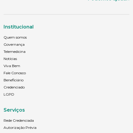
Cidade
Institucional
Quem somos
Naturalidade
Governança
Telemedicina
Notícias
Idade
Viva Bem
Fale Conosco
Beneficiário
Credenciado
Estado Civil
LGPD
Serviços
Escolaridade
Rede Credenciada
Autorização Prévia