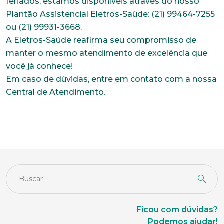
feriados, estamos disponíveis através do nosso
Plantão Assistencial Eletros-Saúde: (21) 99464-7255
*Campos obrigatórios
ou (21) 99931-3668.
A Eletros-Saúde reafirma seu compromisso de
Nome completo*
manter o mesmo atendimento de excelência que
você já conhece!
Em caso de dúvidas, entre em contato com a nossa
E-mail*
Central de Atendimento.
Telefone
Endereço
Bairro
Ficou com dúvidas?
Podemos ajudar!