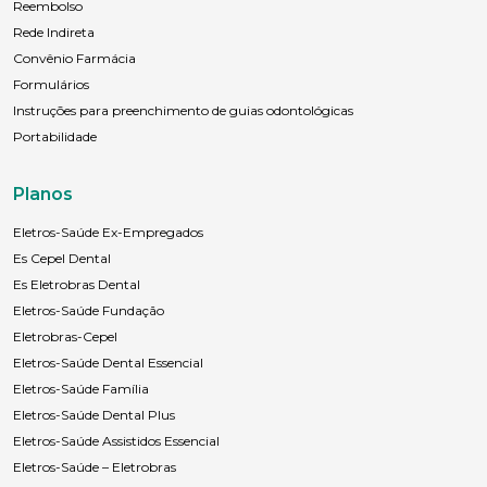
Reembolso
Sexo
Rede Indireta
Masculino
Feminino
Outros
Convênio Farmácia
Área de interesse
Formulários
Instruções para preenchimento de guias odontológicas
Portabilidade
Anexar currículo*
Planos
Eletros-Saúde Ex-Empregados
Es Cepel Dental
Es Eletrobras Dental
Eletros-Saúde Fundação
Eletrobras-Cepel
Eletros-Saúde Dental Essencial
Eletros-Saúde Família
Eletros-Saúde Dental Plus
Eletros-Saúde Assistidos Essencial
Eletros-Saúde – Eletrobras