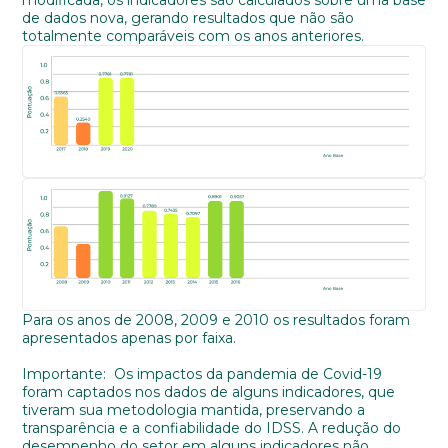
modificada, os indicadores são calculados sobre uma base
Escolaridade
de dados nova, gerando resultados que não são
totalmente comparáveis com os anos anteriores.
Sexo
Masculino
Feminino
Outros
Área de interesse
Anexar currículo*
Para os anos de 2008, 2009 e 2010 os resultados foram
apresentados apenas por faixa.
Importante: Os impactos da pandemia de Covid-19
foram captados nos dados de alguns indicadores, que
tiveram sua metodologia mantida, preservando a
transparência e a confiabilidade do IDSS. A redução do
desempenho do setor em alguns indicadores não