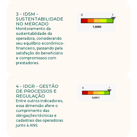
Faça parte de uma instituição sólida, ética e
comprometida com o bem-estar dos seus
3 - IDSM -
colaboradores. Preencha todos os dados abaixo e
SUSTENTABILIDADE
anexe seu currículo.
NO MERCADO
Monitoramento da
sustentabilidade da
*Campos obrigatórios
operadora, considerando
seu equilíbrio econômico-
financeiro, passando pela
Nome completo*
satisfação do beneficiário
e compromissos com
prestadores.
E-mail*
4 - IDGR - GESTÃO
DE PROCESSOS E
REGULAÇÃO
Telefone
Entre outros indicadores,
essa dimensão afere o
cumprimento das
obrigações técnicas e
cadastrais das operadoras
junto à ANS.
Endereço