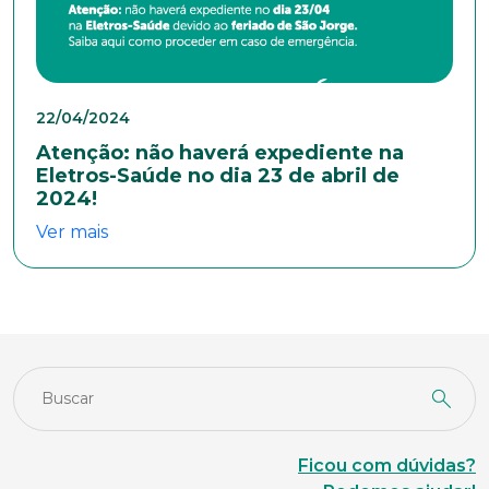
Sexo
Masculino
Feminino
Outros
Área de interesse
22/04/2024
Atenção: não haverá expediente na
Anexar currículo*
Eletros-Saúde no dia 23 de abril de
2024!
Ver mais
Ficou com dúvidas?