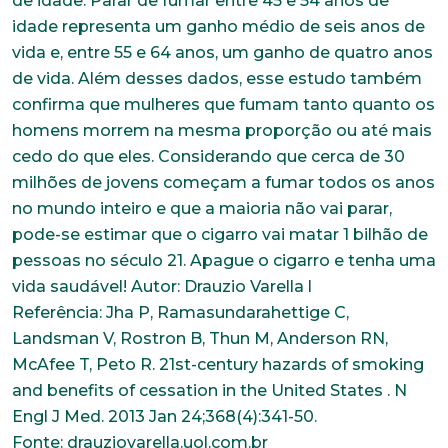
de idade. Parar de fumar entre 45 e 54 anos de
idade representa um ganho médio de seis anos de
vida e, entre 55 e 64 anos, um ganho de quatro anos
de vida. Além desses dados, esse estudo também
confirma que mulheres que fumam tanto quanto os
homens morrem na mesma proporção ou até mais
cedo do que eles. Considerando que cerca de 30
milhões de jovens começam a fumar todos os anos
no mundo inteiro e que a maioria não vai parar,
pode-se estimar que o cigarro vai matar 1 bilhão de
pessoas no século 21. Apague o cigarro e tenha uma
vida saudável! Autor: Drauzio Varella l
Referência: Jha P, Ramasundarahettige C,
Landsman V, Rostron B, Thun M, Anderson RN,
Trabalhe conosco
McAfee T, Peto R. 21st-century hazards of smoking
Faça parte de uma instituição sólida, ética e
and benefits of cessation in the United States . N
comprometida com o bem-estar dos seus
Engl J Med. 2013 Jan 24;368(4):341-50.
colaboradores. Preencha todos os dados abaixo e
anexe seu currículo.
Fonte: drauziovarella.uol.com.br