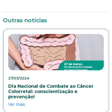
*Campos obrigatórios
Outras notícias
Nome completo*
E-mail*
Telefone
27/03/2024
Endereço
Dia Nacional de Combate ao Câncer
Colorretal: conscientização e
prevenção!
Ver mais
Bairro