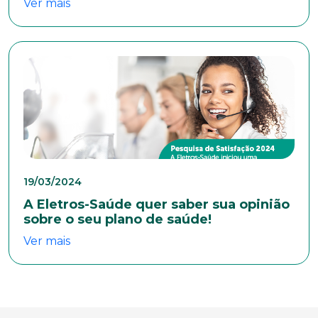
Ver mais
E-mail*
Telefone
Endereço
19/03/2024
Bairro
A Eletros-Saúde quer saber sua opinião
sobre o seu plano de saúde!
Ver mais
Cidade
Naturalidade