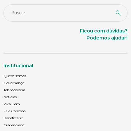
Idade
Ficou com dúvidas?
Podemos ajudar!
Estado Civil
Escolaridade
Institucional
Quem somos
Governança
Sexo
Telemedicina
Masculino
Feminino
Outros
Notícias
Viva Bem
Área de interesse
Fale Conosco
Beneficiário
Credenciado
Anexar currículo*