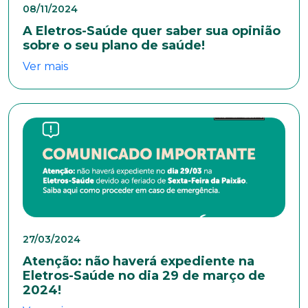
08/11/2024
A Eletros-Saúde quer saber sua opinião
sobre o seu plano de saúde!
Ver mais
Trabalhe conosco
Faça parte de uma instituição sólida, ética e
comprometida com o bem-estar dos seus
colaboradores. Preencha todos os dados abaixo e
anexe seu currículo.
*Campos obrigatórios
27/03/2024
Atenção: não haverá expediente na
Nome completo*
Eletros-Saúde no dia 29 de março de
2024!