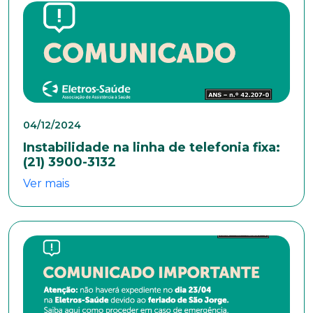
Estado Civil
Escolaridade
04/12/2024
Instabilidade na linha de telefonia fixa:
Sexo
(21) 3900-3132
Masculino
Feminino
Outros
Ver mais
Área de interesse
Anexar currículo*