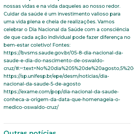
nossas vidas e na vida daqueles ao nosso redor.
Cuidar da saúde é um investimento valioso para
uma vida plena e cheia de realizações. Vamos
celebrar o Dia Nacional da Saúde com a consciência
Trabalhe conosco
de que cada ação individual pode fazer diferença no
Faça parte de uma instituição sólida, ética e
bem-estar coletivo! Fontes:
comprometida com o bem-estar dos seus
https://bvsms.saude.gov.br/05-8-dia-nacional-da-
colaboradores. Preencha todos os dados abaixo e
anexe seu currículo.
saude-e-dia-do-nascimento-de-oswaldo-
cruz/#:~:text=No%20dia%205%20de%20agosto,5%2
https://sp.unifesp.br/epe/desm/noticias/dia-
*Campos obrigatórios
nacional-da-saude-5-de-agosto
Nome completo*
https://exame.com/pop/dia-nacional-da-saude-
conheca-a-origem-da-data-que-homenageia-o-
medico-oswaldo-cruz/
E-mail*
Outras notícias