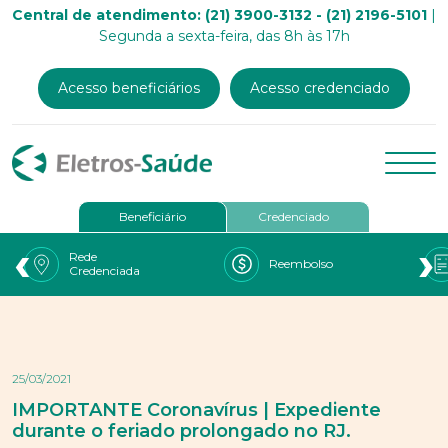
Central de atendimento: (21) 3900-3132 - (21) 2196-5101
|
Segunda a sexta-feira, das 8h às 17h
Acesso beneficiários
Acesso credenciado
Beneficiário
Credenciado
‹
›
Rede
Reembolso
Credenciada
25/03/2021
IMPORTANTE Coronavírus | Expediente
durante o feriado prolongado no RJ.