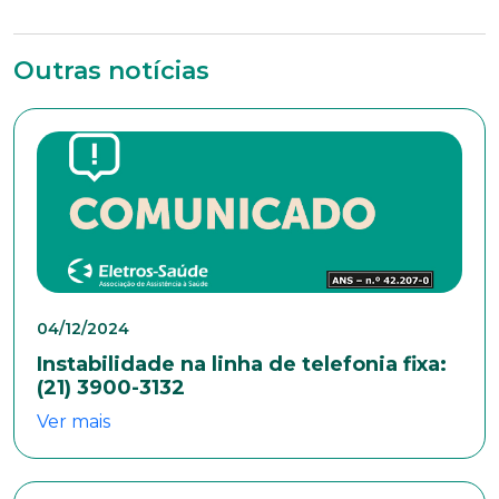
Estado Civil
Outras notícias
Escolaridade
Sexo
Masculino
Feminino
Outros
Área de interesse
04/12/2024
Instabilidade na linha de telefonia fixa:
(21) 3900-3132
Anexar currículo*
Ver mais