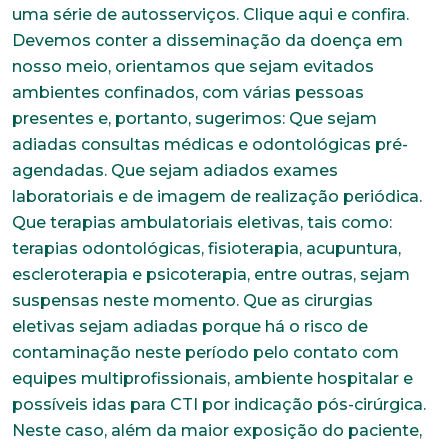
uma série de autosserviços. Clique aqui e confira.
Devemos conter a disseminação da doença em
nosso meio, orientamos que sejam evitados
ambientes confinados, com várias pessoas
Trabalhe conosco
presentes e, portanto, sugerimos: Que sejam
Faça parte de uma instituição sólida, ética e
adiadas consultas médicas e odontológicas pré-
comprometida com o bem-estar dos seus
agendadas. Que sejam adiados exames
colaboradores. Preencha todos os dados abaixo e
laboratoriais e de imagem de realização periódica.
anexe seu currículo.
Que terapias ambulatoriais eletivas, tais como:
terapias odontológicas, fisioterapia, acupuntura,
*Campos obrigatórios
escleroterapia e psicoterapia, entre outras, sejam
Nome completo*
suspensas neste momento. Que as cirurgias
eletivas sejam adiadas porque há o risco de
contaminação neste período pelo contato com
E-mail*
equipes multiprofissionais, ambiente hospitalar e
possíveis idas para CTI por indicação pós-cirúrgica.
Neste caso, além da maior exposição do paciente,