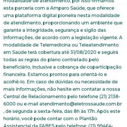
modalidade de atendimento, por isso firmamos
esta parceria com a Amparo Saúde, que oferece
uma plataforma digital pioneira nesta modalidade
Cidade
de atendimento, proporcionando um ambiente que
garante a integridade, segurança e sigilo das
informações, de acordo com a legislação vigente. A
Naturalidade
modalidade de Telemedicina ou Teleatendimento
em Saúde terá cobertura até 31/08/2020 e seguirá
todas as regras do plano contratado pelo
Idade
beneficiário, inclusive a cobrança de coparticipação
financeira. Estamos prontos para orientá-lo e
acolhê-lo. Em caso de dúvidas ou necessidade de
Estado Civil
mais informações, não hesite em contatar a nossa
Central de Relacionamento pelo telefone (21) 2138-
6000 ou e-mail atendimento@eletrossaude.com.br
, de segunda a sexta-feira, das 8h às 17h. Após este
Escolaridade
horário, você pode contar com o Plantão
Assistencial da FABES pelo telefone: (21) 99464-