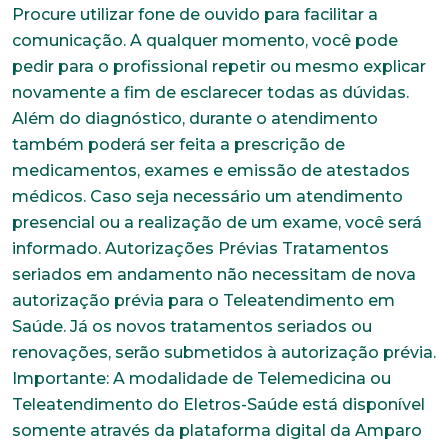
Procure utilizar fone de ouvido para facilitar a
comunicação. A qualquer momento, você pode
pedir para o profissional repetir ou mesmo explicar
novamente a fim de esclarecer todas as dúvidas.
Além do diagnóstico, durante o atendimento
também poderá ser feita a prescrição de
medicamentos, exames e emissão de atestados
médicos. Caso seja necessário um atendimento
presencial ou a realização de um exame, você será
informado. Autorizações Prévias Tratamentos
seriados em andamento não necessitam de nova
autorização prévia para o Teleatendimento em
Saúde. Já os novos tratamentos seriados ou
renovações, serão submetidos à autorização prévia.
Trabalhe conosco
Importante: A modalidade de Telemedicina ou
Faça parte de uma instituição sólida, ética e
Teleatendimento do Eletros-Saúde está disponível
comprometida com o bem-estar dos seus
somente através da plataforma digital da Amparo
colaboradores. Preencha todos os dados abaixo e