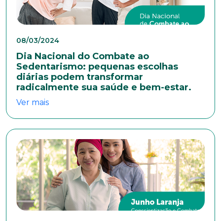
Nome completo*
08/03/2024
Dia Nacional do Combate ao
E-mail*
Sedentarismo: pequenas escolhas
diárias podem transformar
radicalmente sua saúde e bem-estar.
Telefone
Ver mais
Endereço
Bairro
Cidade