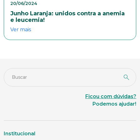
20/06/2024
Junho Laranja: unidos contra a anemia
e leucemia!
Naturalidade
Ver mais
Idade
Estado Civil
Ficou com dúvidas?
Escolaridade
Podemos ajudar!
Sexo
Institucional
Masculino
Feminino
Outros