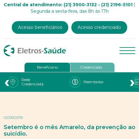
Central de atendimento: (21) 3900-3132 - (21) 2196-5101
|
Segunda a sexta-feira, das 8h às 17h
Acesso beneficiários
Acesso credenciado
Beneficiário
Credenciado
‹
›
Rede
Reembolso
Credenciada
02/09/2019
Setembro é o mês Amarelo, da prevenção ao
suicídio.