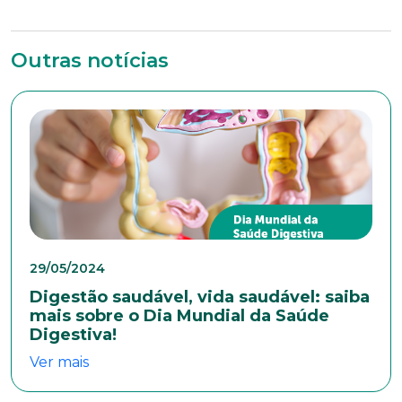
Outras notícias
Trabalhe conosco
Faça parte de uma instituição sólida, ética e
comprometida com o bem-estar dos seus
colaboradores. Preencha todos os dados abaixo e
anexe seu currículo.
*Campos obrigatórios
29/05/2024
Nome completo*
Digestão saudável, vida saudável: saiba
mais sobre o Dia Mundial da Saúde
Digestiva!
E-mail*
Ver mais