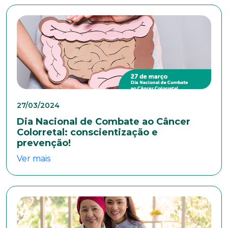
Telefone
Endereço
Bairro
27/03/2024
Dia Nacional de Combate ao Câncer
Colorretal: conscientização e
Cidade
prevenção!
Ver mais
Naturalidade
Idade