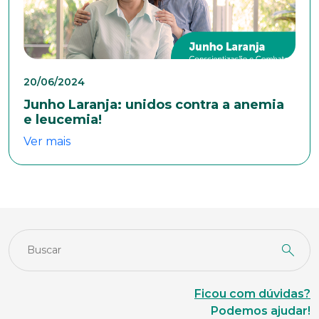
Estado Civil
20/06/2024
Junho Laranja: unidos contra a anemia
Escolaridade
e leucemia!
Ver mais
Sexo
Masculino
Feminino
Outros
Área de interesse
Anexar currículo*
Ficou com dúvidas?
Podemos ajudar!