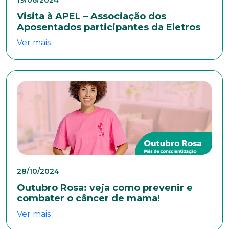
Naturalidade
Visita à APEL – Associação dos
Aposentados participantes da Eletros
Ver mais
Idade
Estado Civil
Escolaridade
28/10/2024
Sexo
Outubro Rosa: veja como prevenir e
Masculino
Feminino
Outros
combater o câncer de mama!
Área de interesse
Ver mais