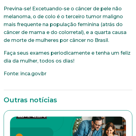
Previna-se! Excetuando-se o câncer de pele não
melanoma, o de colo é o terceiro tumor maligno
mais frequente na população feminina (atrás do
câncer de mama e do colorretal), e a quarta causa
de morte de mulheres por câncer no Brasil.
Faça seus exames periodicamente e tenha um feliz
dia da mulher, todos os dias!
Trabalhe conosco
Fonte: inca.gov.br
Faça parte de uma instituição sólida, ética e
comprometida com o bem-estar dos seus
colaboradores. Preencha todos os dados abaixo e
anexe seu currículo.
Outras notícias
*Campos obrigatórios
Nome completo*