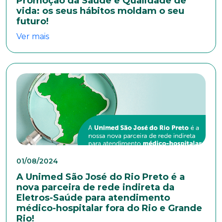
Promoção da Saúde e Qualidade de
vida: os seus hábitos moldam o seu
futuro!
Ver mais
E-mail*
Telefone
Endereço
Bairro
01/08/2024
A Unimed São José do Rio Preto é a
nova parceira de rede indireta da
Eletros-Saúde para atendimento
Cidade
médico-hospitalar fora do Rio e Grande
Rio!