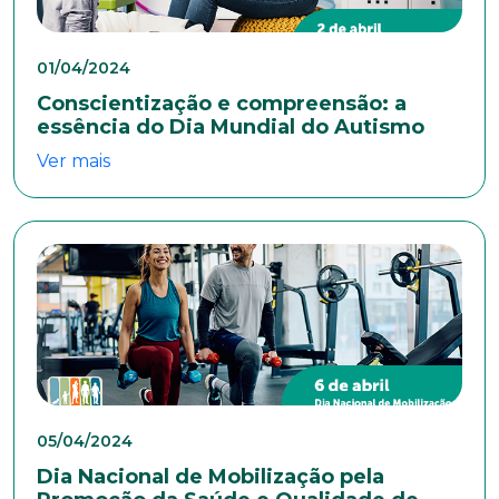
01/04/2024
Conscientização e compreensão: a
essência do Dia Mundial do Autismo
Ver mais
Trabalhe conosco
Faça parte de uma instituição sólida, ética e
comprometida com o bem-estar dos seus
colaboradores. Preencha todos os dados abaixo e
anexe seu currículo.
05/04/2024
*Campos obrigatórios
Dia Nacional de Mobilização pela
Nome completo*