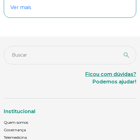
Ver mais
Naturalidade
Idade
Estado Civil
Ficou com dúvidas?
Podemos ajudar!
Escolaridade
Institucional
Sexo
Masculino
Feminino
Outros
Quem somos
Governança
Área de interesse
Telemedicina