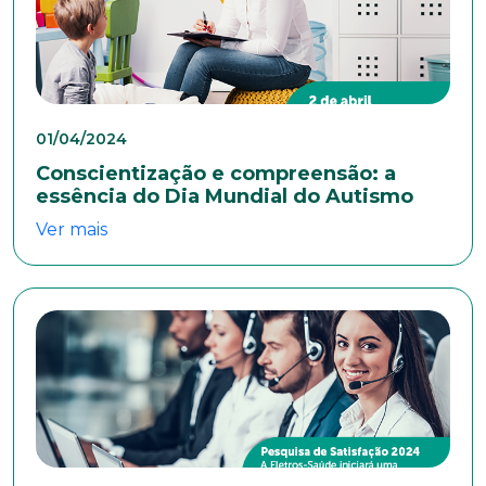
Escolaridade
Sexo
01/04/2024
Masculino
Feminino
Outros
Conscientização e compreensão: a
Área de interesse
essência do Dia Mundial do Autismo
Ver mais
Anexar currículo*