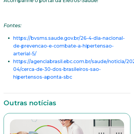
Acompanhe o portal da Eletros-Saúde!
Bairro
Fontes:
https://bvsms.saude.gov.br/26-4-dia-nacional-
de-prevencao-e-combate-a-hipertensao-
Cidade
arterial-5/
https://agenciabrasil.ebc.com.br/saude/noticia/20
04/cerca-de-30-dos-brasileiros-sao-
Naturalidade
hipertensos-aponta-sbc
Idade
Outras notícias
Estado Civil