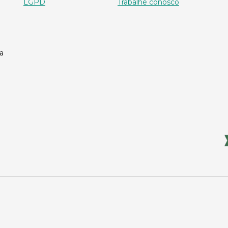
LGPD
Trabalhe conosco
a