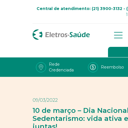
Central de atendimento: (21) 3900-3132 - (
Qu
Go
Rede
Reembolso
Credenciada
Viv
Fal
Tra
09/03/2022
LG
10 de março – Dia Nacion
Sedentarismo: vida ativa
Uso
juntas!