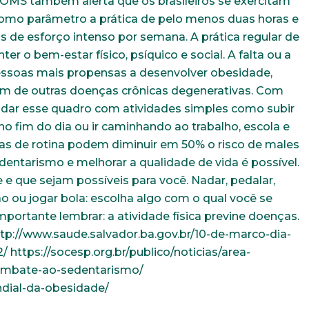
OMS também alerta que os brasileiros se exercitam
omo parâmetro a prática de pelo menos duas horas e
de esforço intenso por semana. A prática regular de
er o bem-estar físico, psíquico e social. A falta ou a
pessoas mais propensas a desenvolver obesidade,
ém de outras doenças crônicas degenerativas. Com
udar esse quadro com atividades simples como subir
no fim do dia ou ir caminhando ao trabalho, escola e
 de rotina podem diminuir em 50% o risco de males
entarismo e melhorar a qualidade de vida é possível.
 e que sejam possíveis para você. Nadar, pedalar,
ção ou jogar bola: escolha algo com o qual você se
importante lembrar: a atividade física previne doenças.
ttp://www.saude.salvador.ba.gov.br/10-de-marco-dia-
https://socesp.org.br/publico/noticias/area-
combate-ao-sedentarismo/
Trabalhe conosco
ndial-da-obesidade/
uição sólida, ética e comprometida com o bem-estar dos seus 