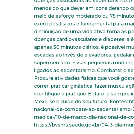
doenças associadas ao sedentarismo. A 
menos do que deveriam, considerando c
meio de esforço moderado ou 75 minutos 
exercícios físicos é fundamental para mant
diminuição de uma vida ativa torna as 
doenças cardiovasculares e diabetes, al
apenas 30 minutos diários, é possível m
escadas ao invés de elevadores, pedalar 
supermercado. Essas pequenas mudanças
ligados ao sedentarismo. Combater o sed
Procure atividades físicas que você goste
correr, praticar ginástica, fazer muscula
identifique e pratique. E claro, é sempre 
Mexa-se e cuide do seu futuro! Fontes: h
nacional-de-combate-ao-sedentarismo-2/ 
medica-/10-de-marco-dia-nacional-de-
https://bvsms.saude.gov.br/04-3-dia-mu
Faça parte de uma instit