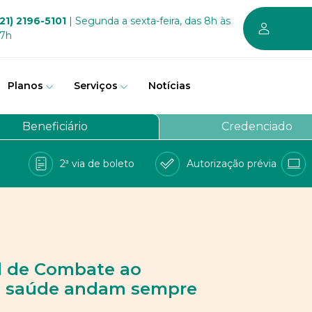
21) 2196-5101
| Segunda a sexta-feira, das 8h às
17h
Planos
Serviços
Notícias
em somos
Beneficiário
Credenciado
vernança
2ª via de boleto
Autorização prévia
a Bem
e Conosco
balhe conosco
PD
al de Combate ao
 e saúde andam sempre
 sustentável dos planos