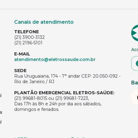
Canais de atendimento
TELEFONE
(21) 3900-3132
(21) 2196-5101
Ac
E-MAIL
atendimento@eletrossaude.com.br
SEDE
Rua Uruguaiana, 174 - 7° andar CEP: 20.050-092 -
Rio de Janeiro / RJ
Ba
PLANTÃO EMERGENCIAL ELETROS-SAÚDE:
l
(21) 99681-8015 ou (21) 99681-7223,
Das 17h às 8h e 24h por dia aos sábados,
domingos e feriados.
a
l