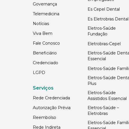
Governança
Es Cepel Dental
Telemedicina
Es Eletrobras Dental
Notícias
Eletros-Saúde
Viva Bem
Fundação
Fale Conosco
Eletrobras-Cepel
Beneficiário
Eletros-Saúde Denta
Essencial
Credenciado
Eletros-Saúde Famíli
LGPD
Eletros-Saúde Denta
Plus
Serviços
Eletros-Saúde
Rede Credenciada
Assistidos Essencial
Autorização Prévia
Eletros-Saúde –
Eletrobras
Reembolso
Eletros-Saúde Famíli
Rede Indireta
Essencial