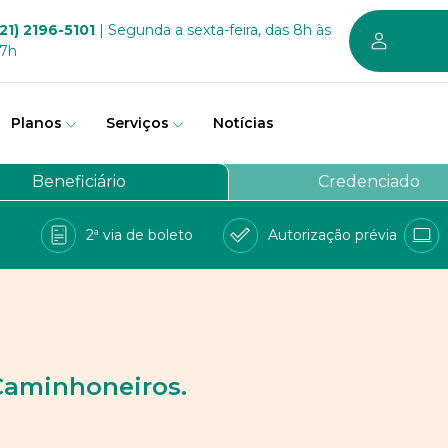
21) 2196-5101
| Segunda a sexta-feira, das 8h às
17h
Planos
Serviços
Notícias
em somos
Beneficiário
Credenciado
vernança
2ª via de boleto
Autorização prévia
a Bem
e Conosco
balhe conosco
PD
Caminhoneiros.
 sustentável dos planos