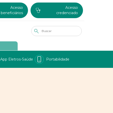
Acesso
Acesso
beneficiários
credenciado
App Eletros-Saúde
Portabilidade