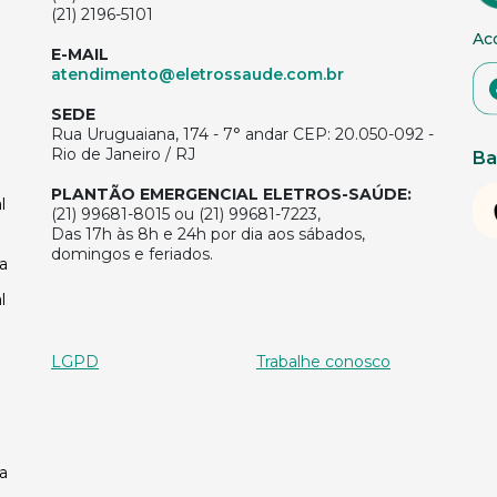
(21) 2196-5101
Ac
E-MAIL
atendimento@eletrossaude.com.br
SEDE
Rua Uruguaiana, 174 - 7° andar CEP: 20.050-092 -
Rio de Janeiro / RJ
Ba
PLANTÃO EMERGENCIAL ELETROS-SAÚDE:
l
(21) 99681-8015 ou (21) 99681-7223,
Das 17h às 8h e 24h por dia aos sábados,
domingos e feriados.
a
l
LGPD
Trabalhe conosco
a