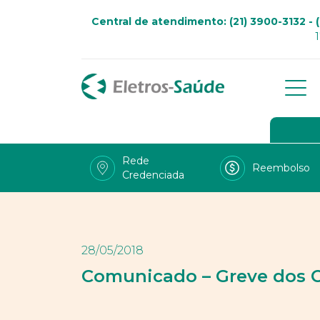
Central de atendimento: (21) 3900-3132 - (
Qu
Go
Rede
Reembolso
Credenciada
Viv
Fal
Tra
28/05/2018
LG
Comunicado – Greve dos 
Uso