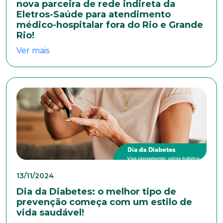
Faça parte de uma instituição sólida, ética e
nova parceira de rede indireta da
comprometida com o bem-estar dos seus
Eletros-Saúde para atendimento
colaboradores. Preencha todos os dados abaixo e
médico-hospitalar fora do Rio e Grande
anexe seu currículo.
Rio!
Ver mais
*Campos obrigatórios
Nome completo*
E-mail*
Telefone
13/11/2024
Dia da Diabetes: o melhor tipo de
Endereço
prevenção começa com um estilo de
vida saudável!