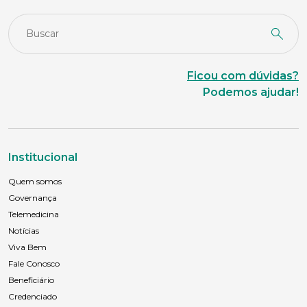
Sexo
Masculino
Feminino
Outros
Ficou com dúvidas?
Podemos ajudar!
Área de interesse
Anexar currículo*
Institucional
Quem somos
Governança
Telemedicina
Notícias
Viva Bem
Fale Conosco
Beneficiário
Credenciado