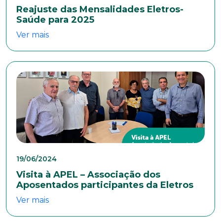
Reajuste das Mensalidades Eletros-
Saúde para 2025
Ver mais
Trabalhe conosco
Faça parte de uma instituição sólida, ética e
comprometida com o bem-estar dos seus
colaboradores. Preencha todos os dados abaixo e
anexe seu currículo.
19/06/2024
*Campos obrigatórios
Visita à APEL – Associação dos
Aposentados participantes da Eletros
Nome completo*
Ver mais