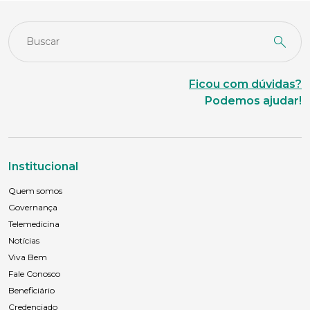
Idade
Ficou com dúvidas?
Podemos ajudar!
Estado Civil
Escolaridade
Institucional
Quem somos
Governança
Sexo
Telemedicina
Masculino
Feminino
Outros
Notícias
Área de interesse
Viva Bem
Fale Conosco
Beneficiário
Credenciado