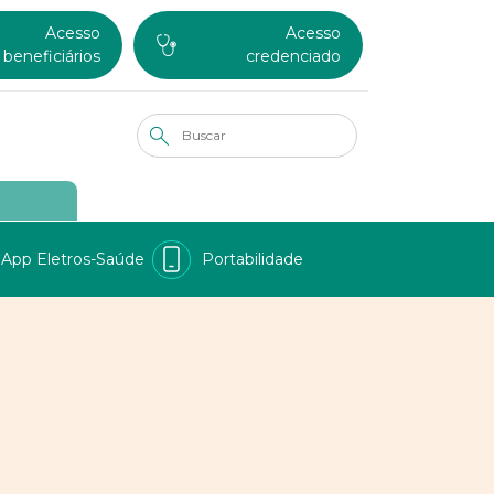
Acesso
Acesso
beneficiários
credenciado
App Eletros-Saúde
Portabilidade