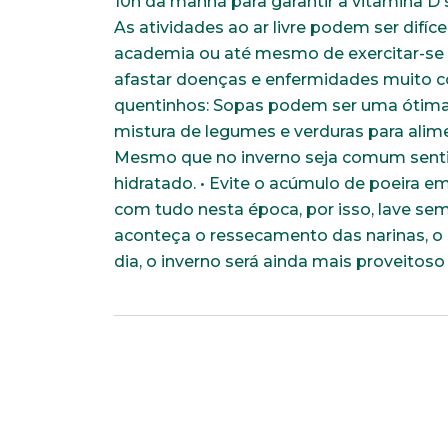
10h da manhã para garantir a vitamina D s
As atividades ao ar livre podem ser difí
academia ou até mesmo de exercitar-se e
afastar doenças e enfermidades muito c
quentinhos: Sopas podem ser uma ótima 
mistura de legumes e verduras para alime
Mesmo que no inverno seja comum senti
hidratado. • Evite o acúmulo de poeira e
com tudo nesta época, por isso, lave sem
aconteça o ressecamento das narinas, o 
dia, o inverno será ainda mais proveitoso
Faça parte de uma instit
*Campos obrigatórios