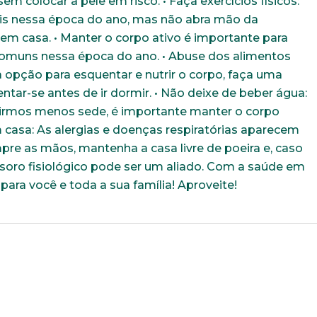
em colocar a pele em risco. • Faça exercícios físicos:
ceis nessa época do ano, mas não abra mão da
m casa. • Manter o corpo ativo é importante para
omuns nessa época do ano. • Abuse dos alimentos
opção para esquentar e nutrir o corpo, faça uma
ntar-se antes de ir dormir. • Não deixe de beber água:
rmos menos sede, é importante manter o corpo
m casa: As alergias e doenças respiratórias aparecem
pre as mãos, mantenha a casa livre de poeira e, caso
soro fisiológico pode ser um aliado. Com a saúde em
 para você e toda a sua família! Aproveite!
Trabalhe conosco
uição sólida, ética e comprometida com o bem-estar dos seus 
todos os dados abaixo e anexe seu currículo.