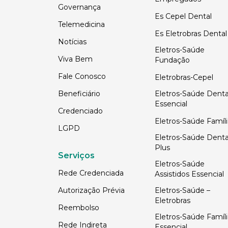
Governança
Es Cepel Dental
Telemedicina
Es Eletrobras Dental
Notícias
Eletros-Saúde
Viva Bem
Fundação
Fale Conosco
Eletrobras-Cepel
Beneficiário
Eletros-Saúde Denta
Essencial
Credenciado
Eletros-Saúde Famíli
LGPD
Eletros-Saúde Denta
Plus
Serviços
Eletros-Saúde
Rede Credenciada
Assistidos Essencial
Autorização Prévia
Eletros-Saúde –
Eletrobras
Reembolso
Eletros-Saúde Famíli
Rede Indireta
Essencial