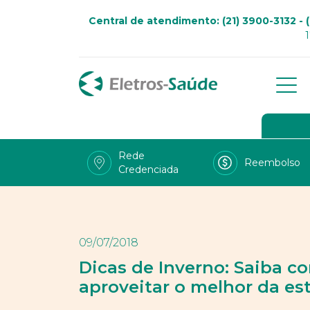
Central de atendimento: (21) 3900-3132 - (
Qu
Go
Rede
Reembolso
Credenciada
Viv
Fal
Tra
09/07/2018
LG
Dicas de Inverno: Saiba c
aproveitar o melhor da es
Uso