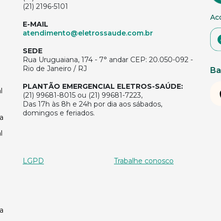
(21) 2196-5101
Ac
E-MAIL
atendimento@eletrossaude.com.br
SEDE
Rua Uruguaiana, 174 - 7° andar CEP: 20.050-092 -
Rio de Janeiro / RJ
Ba
PLANTÃO EMERGENCIAL ELETROS-SAÚDE:
l
(21) 99681-8015 ou (21) 99681-7223,
Das 17h às 8h e 24h por dia aos sábados,
domingos e feriados.
a
l
LGPD
Trabalhe conosco
a