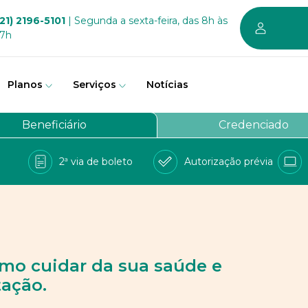
21) 2196-5101
| Segunda a sexta-feira, das 8h às
17h
Planos
Serviços
Notícias
em somos
Beneficiário
Credenciado
vernança
2ª via de boleto
Autorização prévia
a Bem
e Conosco
balhe conosco
PD
omo cuidar da sua saúde e
tação.
 sustentável dos planos