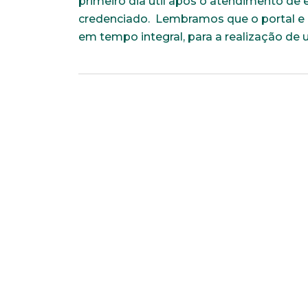
primeiro dia útil após o atendimento de 
credenciado. Lembramos que o portal e o
em tempo integral, para a realização de 
Faça parte de uma instit