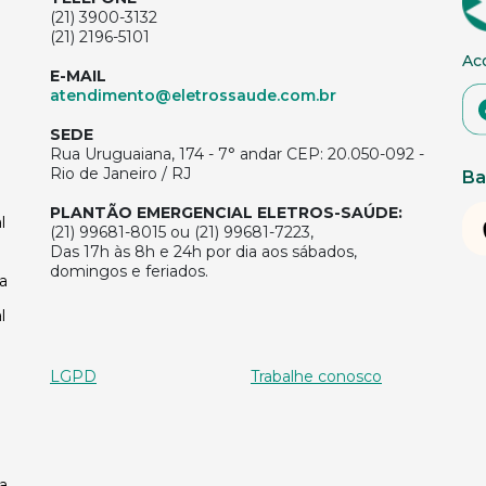
(21) 3900-3132
(21) 2196-5101
Ac
E-MAIL
atendimento@eletrossaude.com.br
SEDE
Rua Uruguaiana, 174 - 7° andar CEP: 20.050-092 -
Rio de Janeiro / RJ
Ba
PLANTÃO EMERGENCIAL ELETROS-SAÚDE:
l
(21) 99681-8015 ou (21) 99681-7223,
Das 17h às 8h e 24h por dia aos sábados,
domingos e feriados.
a
l
LGPD
Trabalhe conosco
a