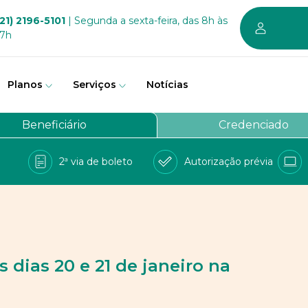
21) 2196-5101
| Segunda a sexta-feira, das 8h às
17h
Planos
Serviços
Notícias
em somos
Beneficiário
Credenciado
vernança
2ª via de boleto
Autorização prévia
a Bem
e Conosco
balhe conosco
PD
 dias 20 e 21 de janeiro na
 sustentável dos planos