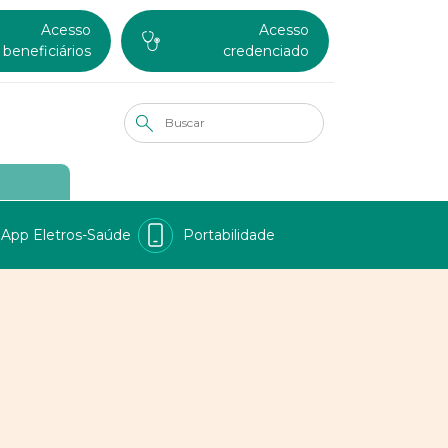
Acesso
Acesso
beneficiários
credenciado
App Eletros-Saúde
Portabilidade