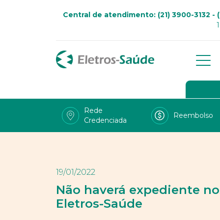
Central de atendimento: (21) 3900-3132 - (
Qu
Go
Rede
Reembolso
Credenciada
Viv
Fal
Tra
19/01/2022
LG
Não haverá expediente nos
Eletros-Saúde
Uso