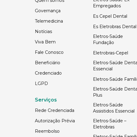
Quem somos
Empregados
Governança
Es Cepel Dental
Telemedicina
Es Eletrobras Dental
Notícias
Eletros-Saúde
Viva Bem
Fundação
Fale Conosco
Eletrobras-Cepel
Beneficiário
Eletros-Saúde Denta
Essencial
Credenciado
Eletros-Saúde Famíli
LGPD
Eletros-Saúde Denta
Plus
Serviços
Eletros-Saúde
Rede Credenciada
Assistidos Essencial
Autorização Prévia
Eletros-Saúde –
Eletrobras
Reembolso
Eletros-Saúde Famíli