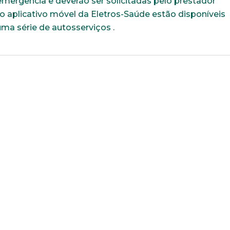
emergência e deverão ser solicitadas pelo prestador
 aplicativo móvel da Eletros-Saúde estão disponíveis
uma série de autosserviços .
Trabalhe conosco
uição sólida, ética e comprometida com o bem-estar dos seus 
todos os dados abaixo e anexe seu currículo.