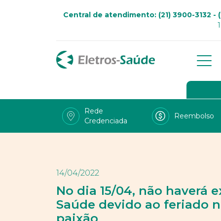
Central de atendimento: (21) 3900-3132 - (
Qu
Go
Rede
Reembolso
Credenciada
Viv
Fal
Tra
14/04/2022
LG
No dia 15/04, não haverá e
Saúde devido ao feriado n
Uso
paixão