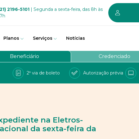
21) 2196-5101
| Segunda a sexta-feira, das 8h às
17h
Planos
Serviços
Notícias
em somos
Beneficiário
Credenciado
vernança
2ª via de boleto
Autorização prévia
a Bem
e Conosco
balhe conosco
PD
xpediente na Eletros-
acional da sexta-feira da
 sustentável dos planos