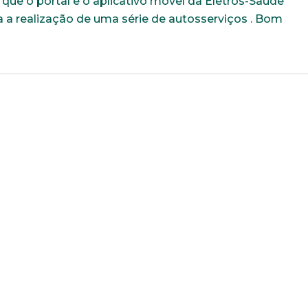
ue o portal e o aplicativo móvel da Eletros-Saúde
a a realização de uma série de autosserviços . Bom
Trabalhe conosco
uição sólida, ética e comprometida com o bem-estar dos seus 
todos os dados abaixo e anexe seu currículo.