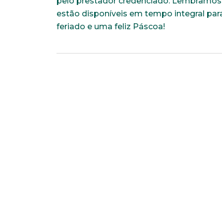
pelo prestador credenciado. Lembramos q
estão disponíveis em tempo integral par
feriado e uma feliz Páscoa!
Faça parte de uma instit