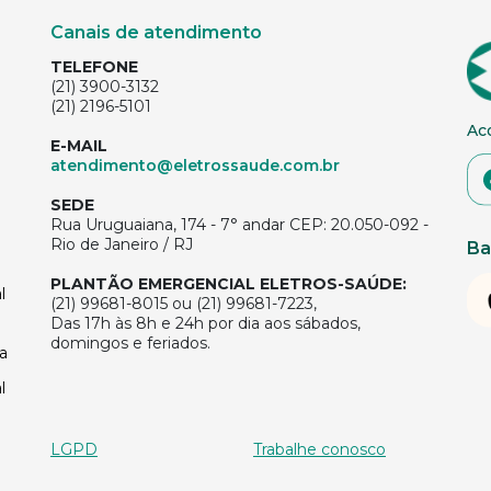
Canais de atendimento
TELEFONE
(21) 3900-3132
(21) 2196-5101
Ac
E-MAIL
atendimento@eletrossaude.com.br
SEDE
Rua Uruguaiana, 174 - 7° andar CEP: 20.050-092 -
Rio de Janeiro / RJ
Ba
PLANTÃO EMERGENCIAL ELETROS-SAÚDE:
l
(21) 99681-8015 ou (21) 99681-7223,
Das 17h às 8h e 24h por dia aos sábados,
domingos e feriados.
a
l
LGPD
Trabalhe conosco