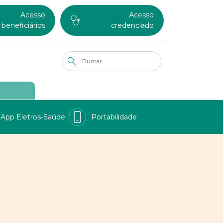
Acesso
Acesso
beneficiários
credenciado
App Eletros-Saúde
Portabilidade