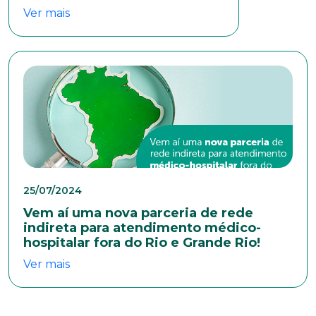
Ver mais
Idade
Estado Civil
Escolaridade
25/07/2024
Vem aí uma nova parceria de rede
Sexo
indireta para atendimento médico-
hospitalar fora do Rio e Grande Rio!
Masculino
Feminino
Outros
Ver mais
Área de interesse