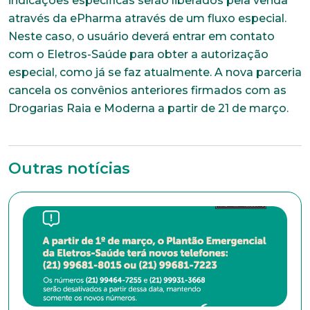
indicações específicas serão liberados pela venda
através da ePharma através de um fluxo especial.
Neste caso, o usuário deverá entrar em contato
com o Eletros-Saúde para obter a autorização
especial, como já se faz atualmente. A nova parceria
cancela os convênios anteriores firmados com as
Drogarias Raia e Moderna a partir de 21 de março.
Trabalhe conosco
Outras notícias
Faça parte de uma instituição sólida, ética e
comprometida com o bem-estar dos seus
colaboradores. Preencha todos os dados abaixo e
anexe seu currículo.
*Campos obrigatórios
Nome completo*