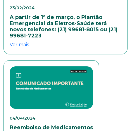
23/02/2024
E-mail*
A partir de 1º de março, o Plantão
Emergencial da Eletros-Saúde terá
novos telefones: (21) 99681-8015 ou (21)
Telefone
99681-7223
Ver mais
Endereço
Bairro
Cidade
04/04/2024
Reembolso de Medicamentos
Naturalidade