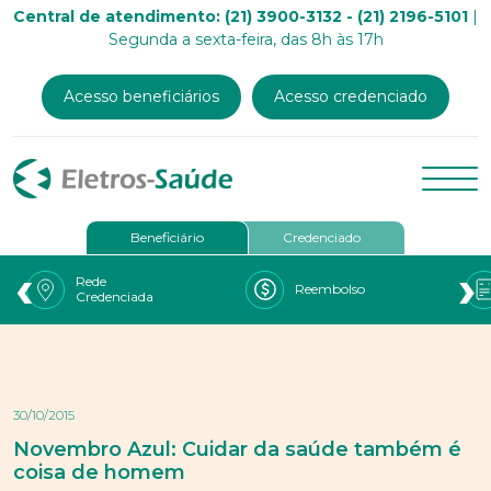
Central de atendimento: (21) 3900-3132 - (21) 2196-5101
|
Segunda a sexta-feira, das 8h às 17h
Acesso beneficiários
Acesso credenciado
Beneficiário
Credenciado
‹
›
Rede
Reembolso
Credenciada
30/10/2015
Novembro Azul: Cuidar da saúde também é
coisa de homem