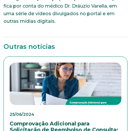
colaboradores. Preencha todos os dados abaixo e
fica por conta do médico Dr. Dráuzio Varella, em
anexe seu currículo.
uma série de vídeos divulgados no portal e em
outras mídias digitais.
*Campos obrigatórios
Nome completo*
Outras notícias
E-mail*
Telefone
Endereço
25/06/2024
Comprovação Adicional para
Solicitação de Reembolso de Consulta:
Bairro