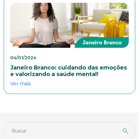
Sexo
Masculino
Feminino
Outros
Área de interesse
Anexar currículo*
04/01/2024
Janeiro Branco: cuidando das emoções
e valorizando a saúde mental!
Ver mais