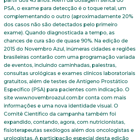
partir dos 45 anos. Além da dosagem sérica do
PSA, o exame para detecção é o toque retal, um
complementando o outro (aproximadamente 20%
dos casos não são detectados pelo primeiro
exame). Quando diagnosticada a tempo, as
chances de cura são de quase 90%. Na edição de
2015 do Novembro Azul, inúmeras cidades e regiões
brasileiras contarão com uma programação variada
de eventos, incluindo caminhadas, palestras,
consultas urológicas e exames clínicos laboratoriais
gratuitos, além de testes de Antígeno Prostático
Específico (PSA) para pacientes com indicação. O
site www.novembroazul.com.br conta com mais
informações e uma nova identidade visual. O
Comitê Científico da campanha também foi
Trabalhe conosco
expandido, contando, agora, com nutricionistas,
Faça parte de uma instituição sólida, ética e
fisioterapeutas sexólogos além dos oncologistas e
comprometida com o bem-estar dos seus
urologistas. A participação especial desta edição