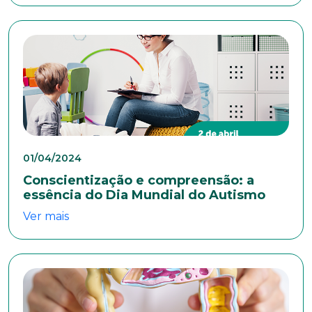
Telefone
Endereço
Bairro
01/04/2024
Conscientização e compreensão: a
essência do Dia Mundial do Autismo
Cidade
Ver mais
Naturalidade
Idade