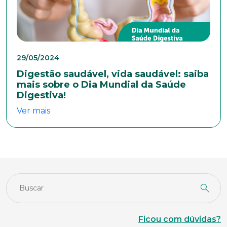
Estado Civil
29/05/2024
Digestão saudável, vida saudável: saiba
Escolaridade
mais sobre o Dia Mundial da Saúde
Digestiva!
Ver mais
Sexo
Masculino
Feminino
Outros
Área de interesse
Anexar currículo*
Ficou com dúvidas?