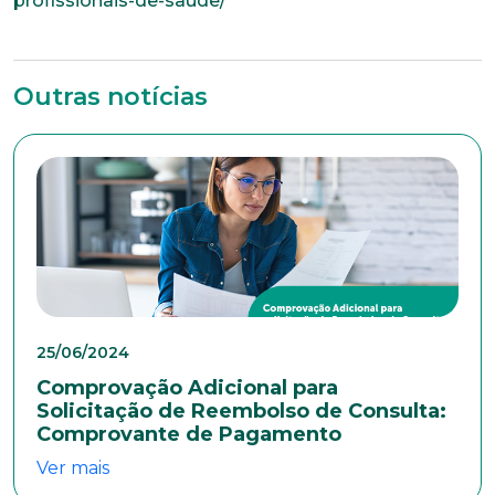
profissionais-de-saude/
Outras notícias
Trabalhe conosco
Faça parte de uma instituição sólida, ética e
comprometida com o bem-estar dos seus
colaboradores. Preencha todos os dados abaixo e
anexe seu currículo.
*Campos obrigatórios
Nome completo*
25/06/2024
Comprovação Adicional para
Solicitação de Reembolso de Consulta:
Comprovante de Pagamento
E-mail*
Ver mais