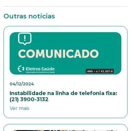
*Campos obrigatórios
Outras notícias
Nome completo*
E-mail*
Telefone
04/12/2024
Instabilidade na linha de telefonia fixa:
Endereço
(21) 3900-3132
Ver mais
Bairro