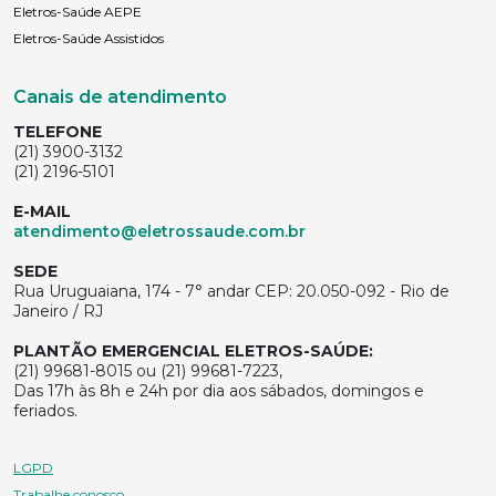
Eletros-Saúde AEPE
Eletros-Saúde Assistidos
Canais de atendimento
TELEFONE
(21) 3900-3132
(21) 2196-5101
E-MAIL
atendimento@eletrossaude.com.br
SEDE
Rua Uruguaiana, 174 - 7° andar CEP: 20.050-092 - Rio de
Janeiro / RJ
PLANTÃO EMERGENCIAL ELETROS-SAÚDE:
(21) 99681-8015 ou (21) 99681-7223,
Das 17h às 8h e 24h por dia aos sábados, domingos e
feriados.
LGPD
Trabalhe conosco