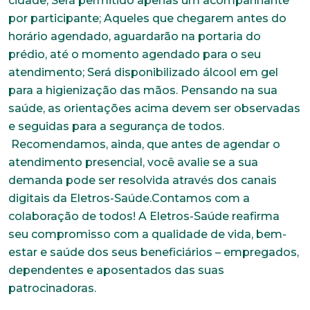
cidade; Será permitido apenas um acompanhante
por participante; Aqueles que chegarem antes do
horário agendado, aguardarão na portaria do
prédio, até o momento agendado para o seu
atendimento; Será disponibilizado álcool em gel
para a higienização das mãos. Pensando na sua
saúde, as orientações acima devem ser observadas
e seguidas para a segurança de todos.
Recomendamos, ainda, que antes de agendar o
atendimento presencial, você avalie se a sua
demanda pode ser resolvida através dos canais
digitais da Eletros-Saúde.Contamos com a
colaboração de todos! A Eletros-Saúde reafirma
Trabalhe conosco
seu compromisso com a qualidade de vida, bem-
estar e saúde dos seus beneficiários – empregados,
Faça parte de uma instituição sólida, ética e
dependentes e aposentados das suas
comprometida com o bem-estar dos seus
colaboradores. Preencha todos os dados abaixo e
patrocinadoras.
anexe seu currículo.