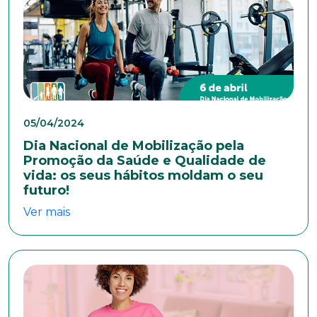
Cidade
Naturalidade
05/04/2024
Dia Nacional de Mobilização pela
Idade
Promoção da Saúde e Qualidade de
vida: os seus hábitos moldam o seu
futuro!
Estado Civil
Ver mais
Escolaridade
Sexo