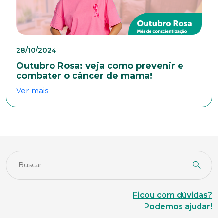
Masculino
Feminino
Outros
Área de interesse
28/10/2024
Outubro Rosa: veja como prevenir e
Anexar currículo*
combater o câncer de mama!
Ver mais
Ficou com dúvidas?
Podemos ajudar!