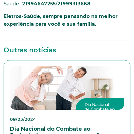
Saúde:
21994647255
/
21999313668
.
colaboradores. Preencha todos os dados abaixo e
anexe seu currículo.
Eletros-Saúde, sempre pensando na melhor
experiência para você e sua família.
*Campos obrigatórios
Nome completo*
Outras notícias
E-mail*
Telefone
Endereço
08/03/2024
Dia Nacional do Combate ao