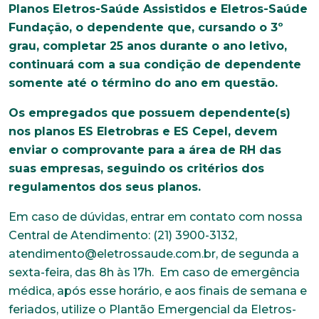
Planos Eletros-Saúde Assistidos e Eletros-Saúde
Fundação, o dependente que, cursando o 3º
grau, completar 25 anos durante o ano letivo,
continuará com a sua condição de dependente
somente até o término do ano em questão.
Os empregados que possuem dependente(s)
nos planos ES Eletrobras e ES Cepel, devem
enviar o comprovante para a área de RH das
suas empresas, seguindo os critérios dos
regulamentos dos seus planos.
Em caso de dúvidas, entrar em contato com nossa
Central de Atendimento: (21) 3900-3132,
atendimento@eletrossaude.com.br, de segunda a
sexta-feira, das 8h às 17h. Em caso de emergência
Trabalhe conosco
médica, após esse horário, e aos finais de semana e
Faça parte de uma instituição sólida, ética e
feriados, utilize o Plantão Emergencial da Eletros-
comprometida com o bem-estar dos seus