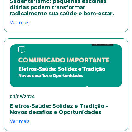
Sedentarismo: pequenas escolhas
Bairro
diárias podem transformar
radicalmente sua saúde e bem-estar.
Ver mais
Cidade
Naturalidade
Idade
03/05/2024
Estado Civil
Eletros-Saúde: Solidez e Tradição –
Novos desafios e Oportunidades
Ver mais
Escolaridade