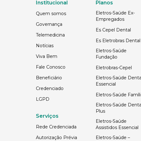
Institucional
Planos
Eletros-Saúde Ex-
Quem somos
Empregados
Governança
Es Cepel Dental
Telemedicina
Es Eletrobras Dental
Notícias
Eletros-Saúde
Viva Bem
Fundação
Fale Conosco
Eletrobras-Cepel
Beneficiário
Eletros-Saúde Denta
Essencial
Credenciado
Eletros-Saúde Famíli
LGPD
Eletros-Saúde Denta
Plus
Serviços
Eletros-Saúde
Rede Credenciada
Assistidos Essencial
Autorização Prévia
Eletros-Saúde –