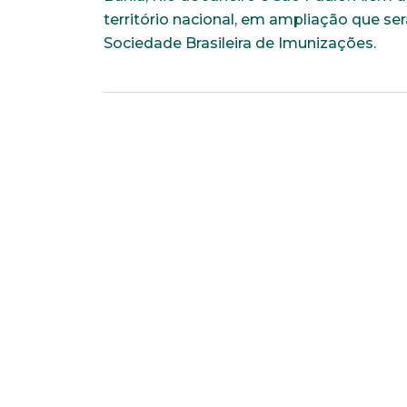
território nacional, em ampliação que ser
*Campos obrigatórios
Sociedade Brasileira de Imunizações.
Nome completo*
Endereço
Naturalidade
Escolaridade
Anexar currículo*