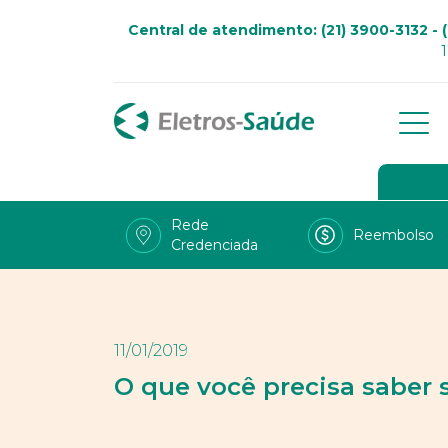
Central de atendimento: (21) 3900-3132 - (
Qu
Go
Rede
Reembolso
Credenciada
Viv
Fal
Tra
11/01/2019
LG
O que você precisa saber 
Uso