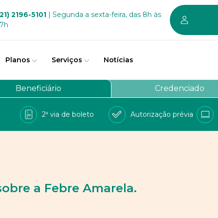
21) 2196-5101
| Segunda a sexta-feira, das 8h às
17h
Planos
Serviços
Notícias
em somos
Beneficiário
Credenciado
vernança
2ª via de boleto
Autorização prévia
a Bem
e Conosco
balhe conosco
PD
sobre a Febre Amarela.
 sustentável dos planos