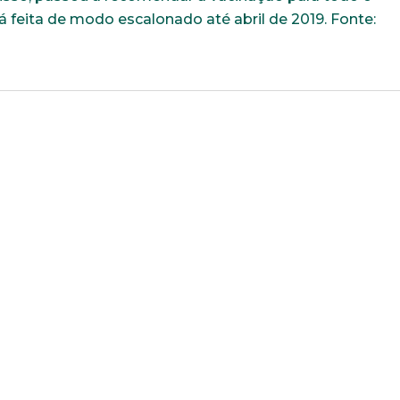
á feita de modo escalonado até abril de 2019. Fonte:
E-mail*
Telefone
Bairro
Cidade
Idade
Estado Civil
Sexo
Área de int
Masculino
Feminino
Outros