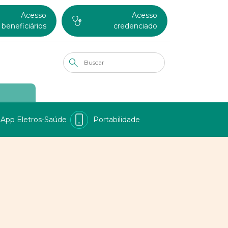
Acesso
Acesso
beneficiários
credenciado
App Eletros-Saúde
Portabilidade