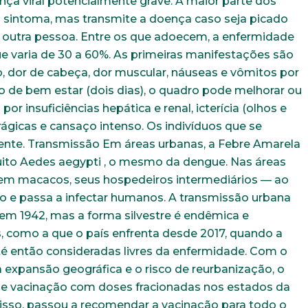
ça viral potencialmente grave. A maior parte dos
sintoma, mas transmite a doença caso seja picado
outra pessoa. Entre os que adoecem, a enfermidade
ue varia de 30 a 60%. As primeiras manifestações são
ço, dor de cabeça, dor muscular, náuseas e vômitos por
o de bem estar (dois dias), o quadro pode melhorar ou
or insuficiências hepática e renal, icterícia (olhos e
gicas e cansaço intenso. Os indivíduos que se
te. Transmissão Em áreas urbanas, a Febre Amarela
uito Aedes aegypti , o mesmo da dengue. Nas áreas
o em macacos, seus hospedeiros intermediários — ao
o e passa a infectar humanos. A transmissão urbana
em 1942, mas a forma silvestre é endêmica e
 como a que o país enfrenta desde 2017, quando a
Trabalhe conosco
até então consideradas livres da enfermidade. Com o
 expansão geográfica e o risco de reurbanização, o
uição sólida, ética e comprometida com o bem-estar dos seus 
de vacinação com doses fracionadas nos estados da
todos os dados abaixo e anexe seu currículo.
disso, passou a recomendar a vacinação para todo o