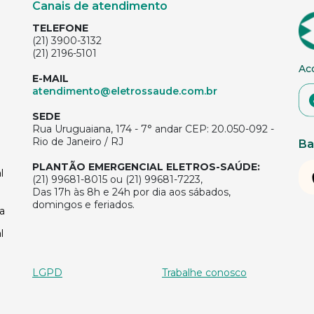
Canais de atendimento
TELEFONE
(21) 3900-3132
(21) 2196-5101
Ac
E-MAIL
atendimento@eletrossaude.com.br
SEDE
Rua Uruguaiana, 174 - 7° andar CEP: 20.050-092 -
Rio de Janeiro / RJ
Ba
PLANTÃO EMERGENCIAL ELETROS-SAÚDE:
l
(21) 99681-8015 ou (21) 99681-7223,
Das 17h às 8h e 24h por dia aos sábados,
domingos e feriados.
a
l
LGPD
Trabalhe conosco