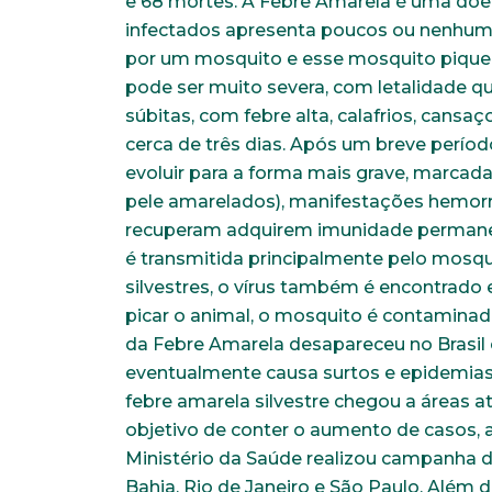
e 68 mortes. A Febre Amarela é uma doen
infectados apresenta poucos ou nenhum 
por um mosquito e esse mosquito pique 
pode ser muito severa, com letalidade q
súbitas, com febre alta, calafrios, cansa
cerca de três dias. Após um breve períod
evoluir para a forma mais grave, marcada p
pele amarelados), manifestações hemorrá
recuperam adquirem imunidade permanen
é transmitida principalmente pelo mosq
silvestres, o vírus também é encontrad
picar o animal, o mosquito é contaminad
da Febre Amarela desapareceu no Brasil 
eventualmente causa surtos e epidemias,
febre amarela silvestre chegou a áreas 
objetivo de conter o aumento de casos, a
Faça parte de uma instit
Ministério da Saúde realizou campanha 
Bahia, Rio de Janeiro e São Paulo. Além 