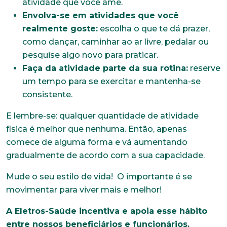
atividade que você ame.
Envolva-se em atividades que você
Trabalhe conosco
realmente goste:
escolha o que te dá prazer,
Faça parte de uma instituição sólida, ética e
como dançar, caminhar ao ar livre, pedalar ou
comprometida com o bem-estar dos seus
colaboradores. Preencha todos os dados abaixo e
pesquise algo novo para praticar.
anexe seu currículo.
Faça da atividade parte da sua rotina:
reserve
um tempo para se exercitar e mantenha-se
*Campos obrigatórios
consistente.
Nome completo*
E lembre-se: qualquer quantidade de atividade
física é melhor que nenhuma. Então, apenas
comece de alguma forma e vá aumentando
gradualmente de acordo com a sua capacidade.
E-mail*
Mude o seu estilo de vida! O importante é se
movimentar para viver mais e melhor!
Telefone
A Eletros-Saúde incentiva e apoia esse hábito
entre nossos beneficiários e funcionários.