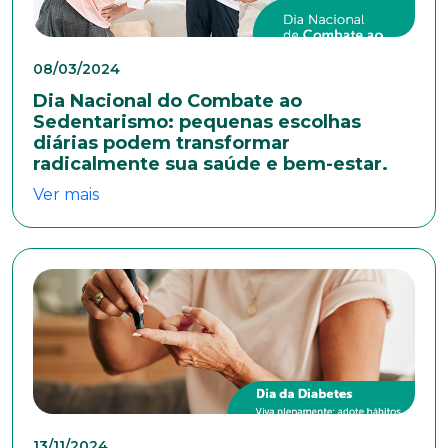
Escolaridade
08/03/2024
Dia Nacional do Combate ao
Sedentarismo: pequenas escolhas
diárias podem transformar
Sexo
radicalmente sua saúde e bem-estar.
Masculino
Feminino
Outros
Ver mais
Área de interesse
Anexar currículo*
13/11/2024