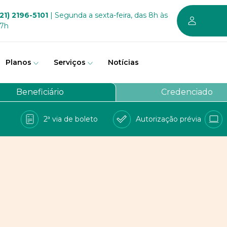
21) 2196-5101
| Segunda a sexta-feira, das 8h às
17h
Planos
Serviços
Notícias
em somos
Beneficiário
Credenciado
vernança
2ª via de boleto
Autorização prévia
a Bem
e Conosco
balhe conosco
PD
 sustentável dos planos