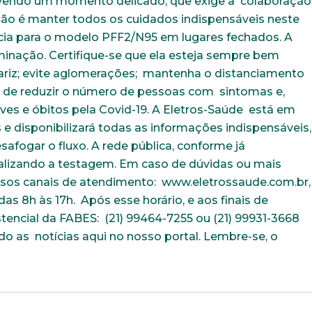
ivendo um momento delicado, que exige a colaboração
ão é manter todos os cuidados indispensáveis neste
ia para o modelo PFF2/N95 em lugares fechados. A
inação. Certifique-se que ela esteja sempre bem
nariz; evite aglomerações; mantenha o distanciamento
ão de reduzir o número de pessoas com sintomas e,
ves e óbitos pela Covid-19. A Eletros-Saúde está em
e disponibilizará todas as informações indispensáveis,
fogar o fluxo. A rede pública, conforme já
ealizando a testagem. Em caso de dúvidas ou mais
sos canais de atendimento: www.eletrossaude.com.br,
das 8h às 17h. Após esse horário, e aos finais de
stencial da FABES: (21) 99464-7255 ou (21) 99931-3668
Trabalhe conosco
o as notícias aqui no nosso portal. Lembre-se, o
uição sólida, ética e comprometida com o bem-estar dos seus 
todos os dados abaixo e anexe seu currículo.