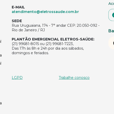
Ac
E-MAIL
atendimento@eletrossaude.com.br
SEDE
Rua Uruguaiana, 174 - 7° andar CEP: 20.050-092 -
Rio de Janeiro / RJ
Ba
PLANTÃO EMERGENCIAL ELETROS-SAÚDE:
l
(21) 99681-8015 ou (21) 99681-7223,
Das 17h às 8h e 24h por dia aos sábados,
domingos e feriados.
a
l
LGPD
Trabalhe conosco
a