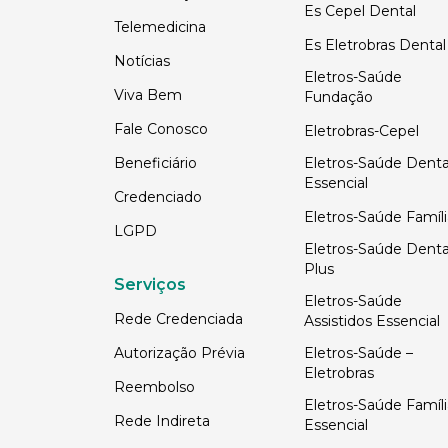
Es Cepel Dental
Telemedicina
Es Eletrobras Dental
Notícias
Eletros-Saúde
Viva Bem
Fundação
Fale Conosco
Eletrobras-Cepel
Beneficiário
Eletros-Saúde Denta
Essencial
Credenciado
Eletros-Saúde Famíli
LGPD
Eletros-Saúde Denta
Plus
Serviços
Eletros-Saúde
Rede Credenciada
Assistidos Essencial
Autorização Prévia
Eletros-Saúde –
Eletrobras
Reembolso
Eletros-Saúde Famíli
Rede Indireta
Essencial