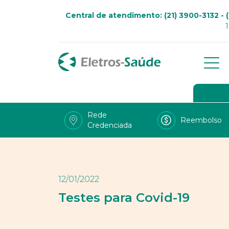
Central de atendimento: (21) 3900-3132 - (
Qu
Go
Rede
Reembolso
Credenciada
Viv
Fal
Tra
12/01/2022
LG
Testes para Covid-19
Uso