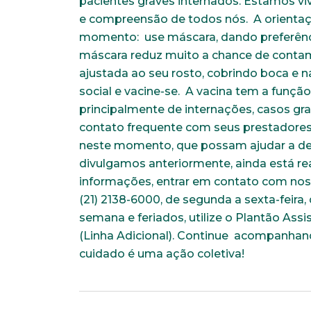
pacientes graves internados. Estamos v
e compreensão de todos nós. A orientaç
momento: use máscara, dando preferênc
máscara reduz muito a chance de contam
ajustada ao seu rosto, cobrindo boca e 
social e vacine-se. A vacina tem a funç
principalmente de internações, casos gra
contato frequente com seus prestadores 
neste momento, que possam ajudar a desa
divulgamos anteriormente, ainda está r
informações, entrar em contato com nos
(21) 2138-6000, de segunda a sexta-feira, 
semana e feriados, utilize o Plantão Assi
(Linha Adicional). Continue acompanhand
Faça parte de uma instit
cuidado é uma ação coletiva!
*Campos obrigatórios