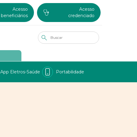
Acesso
Acesso
beneficiários
credenciado
App Eletros-Saúde
Portabilidade