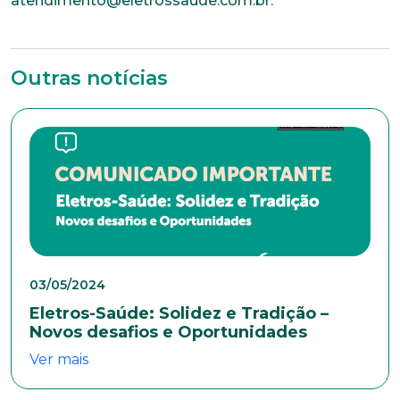
atendimento@eletrossaude.com.br.
Outras notícias
Trabalhe conosco
Faça parte de uma instituição sólida, ética e
comprometida com o bem-estar dos seus
colaboradores. Preencha todos os dados abaixo e
anexe seu currículo.
*Campos obrigatórios
Nome completo*
03/05/2024
Eletros-Saúde: Solidez e Tradição –
E-mail*
Novos desafios e Oportunidades
Ver mais