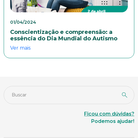
Estado Civil
01/04/2024
Conscientização e compreensão: a
essência do Dia Mundial do Autismo
Escolaridade
Ver mais
Sexo
Masculino
Feminino
Outros
Área de interesse
Anexar currículo*
Ficou com dúvidas?
Podemos ajudar!