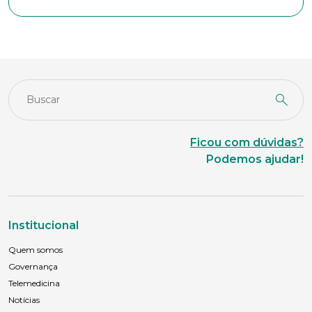
Naturalidade
Idade
Estado Civil
Ficou com dúvidas?
Podemos ajudar!
Escolaridade
Institucional
Sexo
Quem somos
Masculino
Feminino
Outros
Governança
Telemedicina
Área de interesse
Notícias