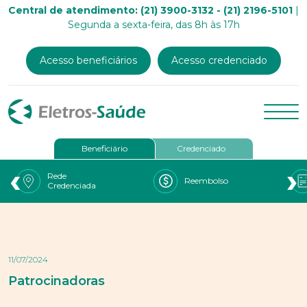
Central de atendimento: (21) 3900-3132 - (21) 2196-5101
|
Segunda a sexta-feira, das 8h às 17h
Acesso beneficiários
Acesso credenciado
Beneficiário
Credenciado
‹
›
Rede
Reembolso
Credenciada
11/07/2024
Patrocinadoras