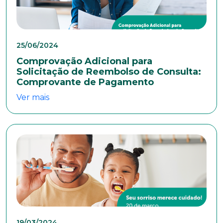
25/06/2024
Comprovação Adicional para
Solicitação de Reembolso de Consulta:
Comprovante de Pagamento
Ver mais
Trabalhe conosco
Faça parte de uma instituição sólida, ética e
comprometida com o bem-estar dos seus
colaboradores. Preencha todos os dados abaixo e
anexe seu currículo.
*Campos obrigatórios
Nome completo*
19/03/2024