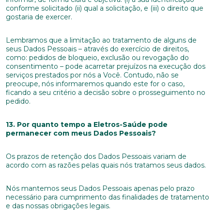
conforme solicitado (ii) qual a solicitação, e (iii) o direito que
Masculino
Feminino
Outros
gostaria de exercer.
Área de interesse
Lembramos que a limitação ao tratamento de alguns de
seus Dados Pessoais – através do exercício de direitos,
como: pedidos de bloqueio, exclusão ou revogação do
consentimento – pode acarretar prejuízos na execução dos
Anexar currículo*
serviços prestados por nós a Você. Contudo, não se
preocupe, nós informaremos quando este for o caso,
ficando a seu critério a decisão sobre o prosseguimento no
pedido.
13. Por quanto tempo a Eletros-Saúde pode
permanecer com meus Dados Pessoais?
Os prazos de retenção dos Dados Pessoais variam de
acordo com as razões pelas quais nós tratamos seus dados.
Nós mantemos seus Dados Pessoais apenas pelo prazo
necessário para cumprimento das finalidades de tratamento
e das nossas obrigações legais.