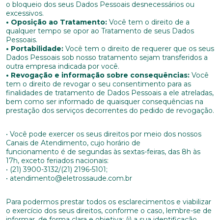
o bloqueio dos seus Dados Pessoais desnecessários ou
excessivos.
Cidade
• Oposição ao Tratamento:
Você tem o direito de a
qualquer tempo se opor ao Tratamento de seus Dados
Pessoais.
• Portabilidade:
Você tem o direito de requerer que os seus
Dados Pessoais sob nosso tratamento sejam transferidos a
Naturalidade
outra empresa indicada por você.
• Revogação e informação sobre consequências:
Você
tem o direito de revogar o seu consentimento para as
finalidades de tratamento de Dados Pessoais a ele atreladas,
Idade
bem como ser informado de quaisquer consequências na
prestação dos serviços decorrentes do pedido de revogação.
• Você pode exercer os seus direitos por meio dos nossos
Estado Civil
Canais de Atendimento, cujo horário de
funcionamento é de segundas às sextas-feiras, das 8h às
17h, exceto feriados nacionais:
• (21) 3900-3132/(21) 2196-5101;
• atendimento@eletrossaude.com.br
Escolaridade
Para podermos prestar todos os esclarecimentos e viabilizar
o exercício dos seus direitos, conforme o caso, lembre-se de
Sexo
informar, de forma clara e objetiva: (i) a sua identificação