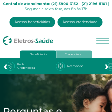
Central de atendimento: (21) 3900-3132 - (21) 2196-5101
|
Segunda a sexta-feira, das 8h às 17h
Acesso beneficiários
Acesso credenciado
Beneficiário
Credenciado
‹
›
Rede
Reembolso
Credenciada
Perguntas e