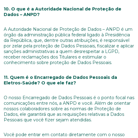
10. O que é a Autoridade Nacional de Proteção de
Dados – ANPD?
A Autoridade Nacional de Proteção de Dados – ANPD é um
órgão da administração pública federal ligado à Presidência
da República, que, dentre outras atribuições, é responsável
por zelar pela proteção de Dados Pessoais, fiscalizar e aplicar
sanções administrativas a quem desrespeitar a LGPD,
receber reclamações dos Titulares e estimular o
conhecimento sobre proteção de Dados Pessoais.
11. Quem é o Encarregado de Dados Pessoais da
Eletros-Saúde? O que ele faz?
O nosso Encarregado de Dados Pessoais é o ponto focal nas
Trabalhe conosco
comunicações entre nós, a ANPD e você. Além de orientar
nossos colaboradores sobre as normas de Proteção de
Dados, ele garantirá que as requisições relativas a Dados
Faça parte de uma instituição sólida, ética e
Pessoais que você fizer sejam atendidas.
comprometida com o bem-estar dos seus
colaboradores. Preencha todos os dados abaixo e
anexe seu currículo.
Você pode entrar em contato diretamente com o nosso