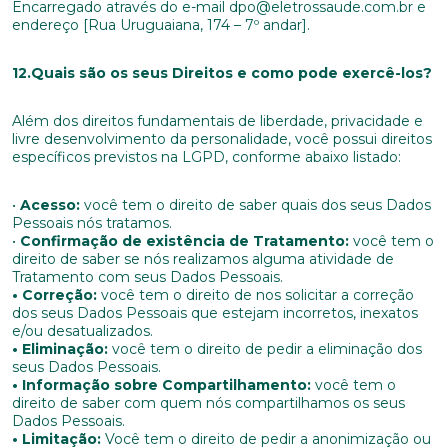
Encarregado através do e-mail dpo@eletrossaude.com.br e
endereço [Rua Uruguaiana, 174 – 7º andar].
*Campos obrigatórios
12.Quais são os seus Direitos e como pode exercê-los?
Nome completo*
Além dos direitos fundamentais de liberdade, privacidade e
livre desenvolvimento da personalidade, você possui direitos
específicos previstos na LGPD, conforme abaixo listado:
E-mail*
•
Acesso:
você tem o direito de saber quais dos seus Dados
Pessoais nós tratamos.
Telefone
•
Confirmação de existência de Tratamento:
você tem o
direito de saber se nós realizamos alguma atividade de
Tratamento com seus Dados Pessoais.
• Correção:
você tem o direito de nos solicitar a correção
dos seus Dados Pessoais que estejam incorretos, inexatos
Endereço
e/ou desatualizados.
• Eliminação:
você tem o direito de pedir a eliminação dos
seus Dados Pessoais.
• Informação sobre Compartilhamento:
você tem o
direito de saber com quem nós compartilhamos os seus
Bairro
Dados Pessoais.
• Limitação:
Você tem o direito de pedir a anonimização ou