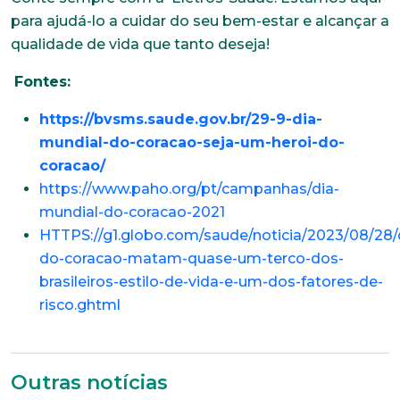
*Campos obrigatórios
para ajudá-lo a cuidar do seu bem-estar e alcançar a
qualidade de vida que tanto deseja!
Nome completo*
Fontes:
https://bvsms.saude.gov.br/29-9-dia-
E-mail*
mundial-do-coracao-seja-um-heroi-do-
coracao
/
https://www.paho.org/pt/campanhas/dia-
Telefone
mundial-do-coracao-2021
HTTPS://g1.globo.com/saude/noticia/2023/08/28
do-coracao-matam-quase-um-terco-dos-
Endereço
brasileiros-estilo-de-vida-e-um-dos-fatores-de-
risco.ghtml
Bairro
Outras notícias