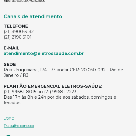
Eletros-Saúde Assistidos
Canais de atendimento
TELEFONE
(21) 3900-3132
(21) 2196-5101
E-MAIL
atendimento@eletrossaude.com.br
SEDE
Rua Uruguaiana, 174 - 7° andar CEP: 20.050-092 - Rio de
Janeiro / RJ
PLANTÃO EMERGENCIAL ELETROS-SAÚDE:
(21) 99681-8015 ou (21) 99681-7223,
Das 17h às 8h e 24h por dia aos sábados, domingos e
feriados.
LGPD
Trabalhe conosco