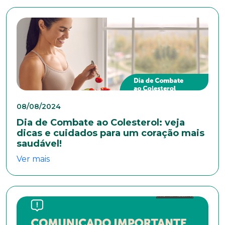
Cidade
Naturalidade
Idade
08/08/2024
Dia de Combate ao Colesterol: veja
dicas e cuidados para um coração mais
Estado Civil
saudável!
Ver mais
Escolaridade
Sexo