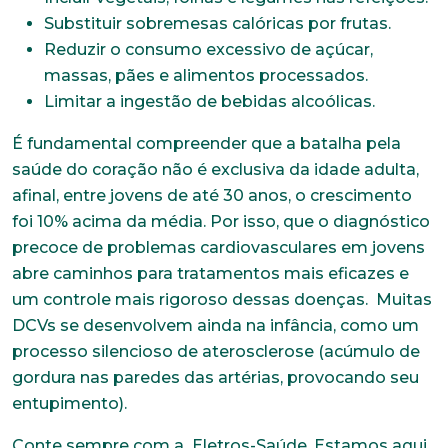
Substituir sobremesas calóricas por frutas.
Reduzir o consumo excessivo de açúcar,
massas, pães e alimentos processados.
Limitar a ingestão de bebidas alcoólicas.
É fundamental compreender que a batalha pela
saúde do coração não é exclusiva da idade adulta,
afinal, entre jovens de até 30 anos, o crescimento
foi 10% acima da média. Por isso, que o diagnóstico
precoce de problemas cardiovasculares em jovens
abre caminhos para tratamentos mais eficazes e
um controle mais rigoroso dessas doenças. Muitas
Trabalhe conosco
DCVs se desenvolvem ainda na infância, como um
processo silencioso de aterosclerose (acúmulo de
Faça parte de uma instituição sólida, ética e
comprometida com o bem-estar dos seus
gordura nas paredes das artérias, provocando seu
colaboradores. Preencha todos os dados abaixo e
entupimento).
anexe seu currículo.
Conte sempre com a Eletros-Saúde. Estamos aqui