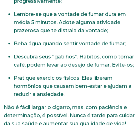
progressivamente;
*Campos obrigatórios
Lembre-se que a vontade de fumar dura em
Nome completo*
média 5 minutos. Adote alguma atividade
prazerosa que te distraia da vontade;
Beba água quando sentir vontade de fumar;
E-mail*
Descubra seus “gatilhos”. Hábitos, como tomar
café, podem levar ao desejo de fumar. Evite-os;
Telefone
Pratique exercícios físicos. Eles liberam
hormônios que causam bem-estar e ajudam a
reduzir a ansiedade.
Endereço
Não é fácil largar o cigarro, mas, com paciência e
determinação, é possível. Nunca é tarde para cuidar
da sua saúde e aumentar sua qualidade de vida!
Bairro