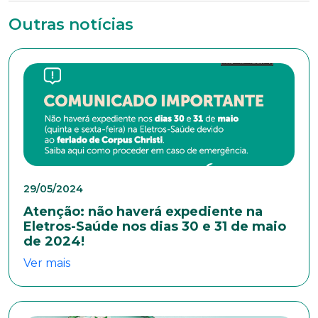
Cidade
Outras notícias
Naturalidade
Idade
29/05/2024
Estado Civil
Atenção: não haverá expediente na
Eletros-Saúde nos dias 30 e 31 de maio
de 2024!
Escolaridade
Ver mais
Sexo