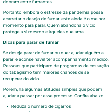
dobram entre fumantes.
Portanto, embora o estresse da pandemia possa
acarretar o desejo de fumar, este ainda é o melhor
momento para parar. Quem abandona o vício
protege a si mesmo e àqueles que ama.
Dicas para parar de fumar
Se deseja parar de fumar ou quer ajudar alguém a
parar, é aconselhável ter acompanhamento médico.
Pessoas que participam de programas de cessação
do tabagismo têm maiores chances de se
recuperar do vício.
Trabalhe conosco
Porém, há algumas atitudes simples que podem
Faça parte de uma instituição sólida, ética e
comprometida com o bem-estar dos seus
ajudar a passar por esse processo. Confira abaixo:
colaboradores. Preencha todos os dados abaixo e
anexe seu currículo.
Reduza o número de cigarros