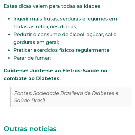
Nome completo*
Estas dicas valem para todas as idades:
Ingerir mais frutas, verduras e legumes em
todas as refeições diárias;
E-mail*
Reduzir o consumo de álcool, açúcar, sal e
gorduras em geral;
Praticar exercícios físicos regularmente;
Telefone
Parar de fumar;
Cuide-se! Junte-se ao Eletros-Saúde no
Endereço
combate ao Diabetes.
Fontes: Sociedade Brasileira de Diabetes e
Saúde Brasil
Bairro
Cidade
Outras notícias