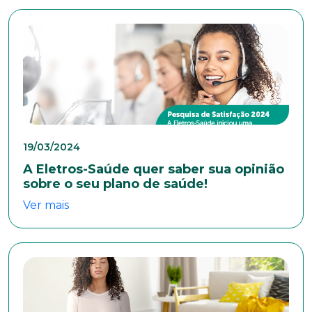
Naturalidade
Idade
19/03/2024
Estado Civil
A Eletros-Saúde quer saber sua opinião
sobre o seu plano de saúde!
Ver mais
Escolaridade
Sexo
Masculino
Feminino
Outros
Área de interesse