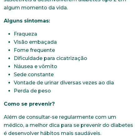
algum momento da vida.
Alguns sintomas:
Fraqueza
Visão embaçada
Fome frequente
Dificuldade para cicatrização
Náusea e vômito
Sede constante
Trabalhe conosco
Vontade de urinar diversas vezes ao dia
Perda de peso
Faça parte de uma instituição sólida, ética e
comprometida com o bem-estar dos seus
Como se prevenir?
colaboradores. Preencha todos os dados abaixo e
anexe seu currículo.
Além de consultar-se regularmente com um
médico, a melhor dica para se prevenir do diabetes
*Campos obrigatórios
é desenvolver hábitos mais saudáveis.