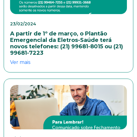
Escolaridade
23/02/2024
A partir de 1º de março, o Plantão
Emergencial da Eletros-Saúde terá
Sexo
novos telefones: (21) 99681-8015 ou (21)
Masculino
Feminino
Outros
99681-7223
Área de interesse
Ver mais
Anexar currículo*