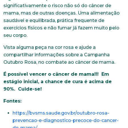
Trabalhe conosco
significativamente o risco não só do câncer de
mama, mas de outras doenças. Uma alimentação
Faça parte de uma instituição sólida, ética e
saudável e equilibrada, prática frequente de
comprometida com o bem-estar dos seus
colaboradores. Preencha todos os dados abaixo e
exercícios físicos e não fumar já fazem muito pelo
anexe seu currículo.
seu corpo.
Vista alguma peça na cor rosa e ajude a
*Campos obrigatórios
compartilhar informações sobre a Campanha
Nome completo*
Outubro Rosa, no combate ao câncer de mama.
É possível vencer o câncer de mama!!! Em
estágio inicial, a chance de cura é acima de
E-mail*
90%. Cuide-se!
Fontes:
Telefone
https://bvsms.saude.gov.br/outubro-rosa-
prevencao-e-diagnostico-precoce-do-cancer-
de-mama/