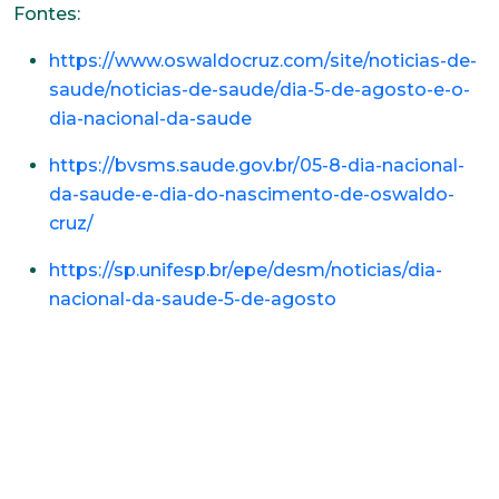
Fontes:
https://www.oswaldocruz.com/site/noticias-de-
saude/noticias-de-saude/dia-5-de-agosto-e-o-
dia-nacional-da-saude
https://bvsms.saude.gov.br/05-8-dia-nacional-
da-saude-e-dia-do-nascimento-de-oswaldo-
cruz/
https://sp.unifesp.br/epe/desm/noticias/dia-
nacional-da-saude-5-de-agosto
Trabalhe conosco
Faça parte de uma instituição sólida, ética e
comprometida com o bem-estar dos seus
colaboradores. Preencha todos os dados abaixo e
anexe seu currículo.