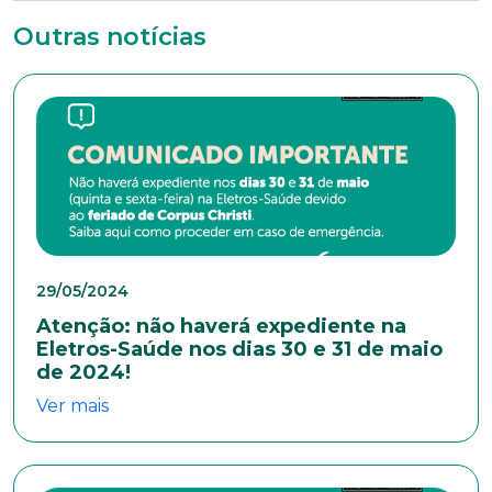
*Campos obrigatórios
Outras notícias
Nome completo*
E-mail*
Telefone
29/05/2024
Atenção: não haverá expediente na
Endereço
Eletros-Saúde nos dias 30 e 31 de maio
de 2024!
Ver mais
Bairro