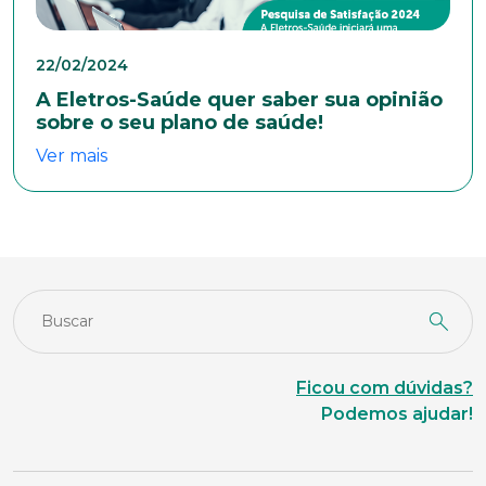
Masculino
Feminino
Outros
Área de interesse
22/02/2024
A Eletros-Saúde quer saber sua opinião
sobre o seu plano de saúde!
Anexar currículo*
Ver mais
Ficou com dúvidas?
Podemos ajudar!