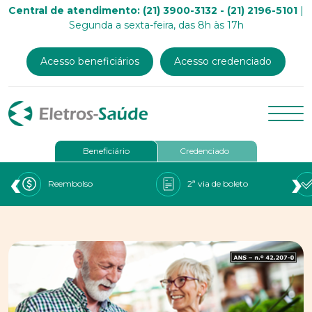
Central de atendimento: (21) 3900-3132 - (21) 2196-5101
|
Segunda a sexta-feira, das 8h às 17h
Acesso beneficiários
Acesso credenciado
Beneficiário
Credenciado
‹
›
Reembolso
2ª via de boleto