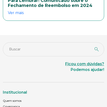
Para Lembrar! Comunicado sobre o
Fechamento de Reembolso em 2024
Ver mais
Anexar currículo*
Ficou com dúvidas?
Podemos ajudar!
Institucional
Quem somos
Governança