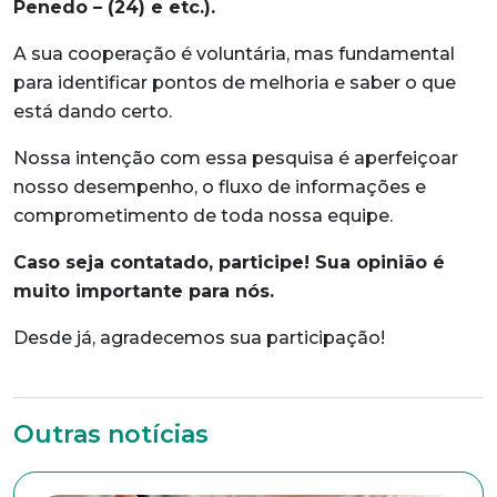
Penedo – (24) e etc.).
A sua cooperação é voluntária, mas fundamental
para identificar pontos de melhoria e saber o que
está dando certo.
Nossa intenção com essa pesquisa é aperfeiçoar
nosso desempenho, o fluxo de informações e
comprometimento de toda nossa equipe.
Caso seja contatado, participe! Sua opinião é
muito importante para nós.
Trabalhe conosco
Desde já, agradecemos sua participação!
Faça parte de uma instituição sólida, ética e
comprometida com o bem-estar dos seus
colaboradores. Preencha todos os dados abaixo e
anexe seu currículo.
Outras notícias
*Campos obrigatórios