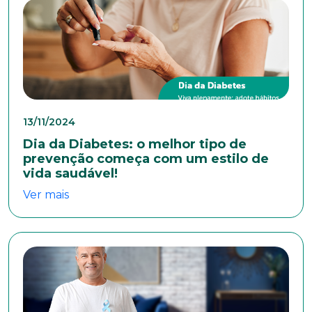
Nome completo*
E-mail*
13/11/2024
Telefone
Dia da Diabetes: o melhor tipo de
prevenção começa com um estilo de
vida saudável!
Endereço
Ver mais
Bairro
Cidade