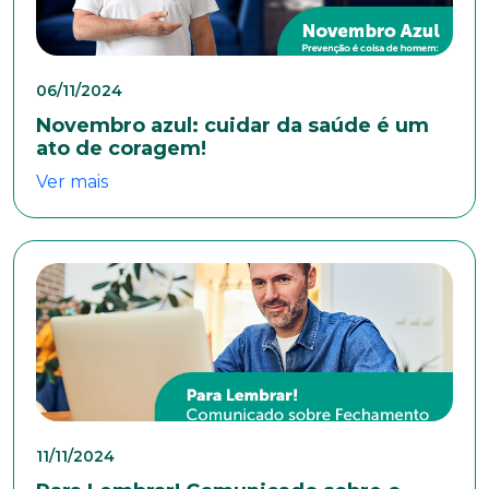
Naturalidade
06/11/2024
Novembro azul: cuidar da saúde é um
ato de coragem!
Idade
Ver mais
Estado Civil
Escolaridade
Sexo
Masculino
Feminino
Outros
11/11/2024
Área de interesse