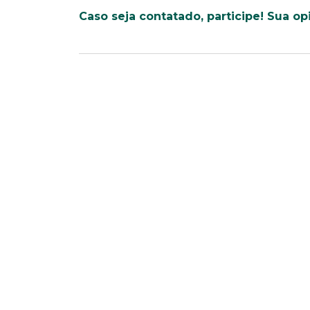
Faça parte de uma instit
Caso seja contatado, participe! Sua op
*Campos obrigatórios
Nome completo*
Endereço
Naturalidade
Escolaridade