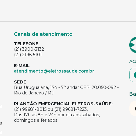
Canais de atendimento
TELEFONE
(21) 3900-3132
(21) 2196-5101
Ac
E-MAIL
atendimento@eletrossaude.com.br
SEDE
Rua Uruguaiana, 174 - 7° andar CEP: 20.050-092 -
Rio de Janeiro / RJ
Ba
PLANTÃO EMERGENCIAL ELETROS-SAÚDE:
l
(21) 99681-8015 ou (21) 99681-7223,
Das 17h às 8h e 24h por dia aos sábados,
domingos e feriados.
a
l