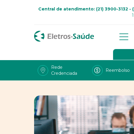
Central de atendimento: (21) 3900-3132 - (
Qu
Go
Rede
Reembolso
Credenciada
Viv
Fal
Tra
LG
Uso