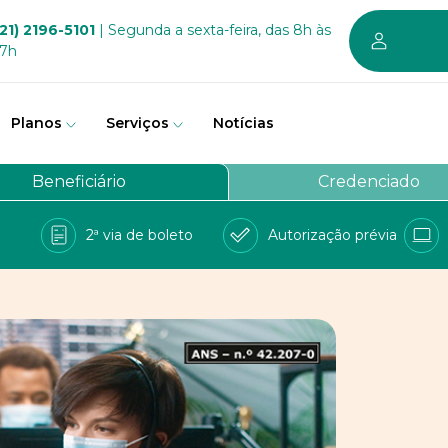
21) 2196-5101
| Segunda a sexta-feira, das 8h às
17h
Planos
Serviços
Notícias
em somos
Beneficiário
Credenciado
vernança
2ª via de boleto
Autorização prévia
a Bem
e Conosco
balhe conosco
PD
 sustentável dos planos