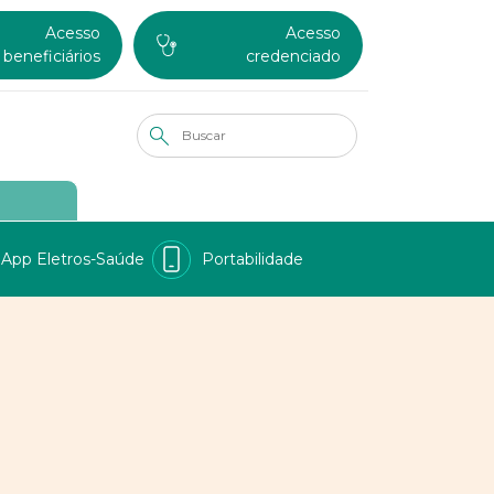
Acesso
Acesso
beneficiários
credenciado
App Eletros-Saúde
Portabilidade