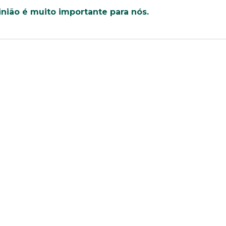
uição sólida, ética e comprometida com o bem-estar dos seus 
todos os dados abaixo e anexe seu currículo.
inião é muito importante para nós.
E-mail*
Telefone
Bairro
Cidade
Idade
Estado Civil
Sexo
Área de int
Masculino
Feminino
Outros