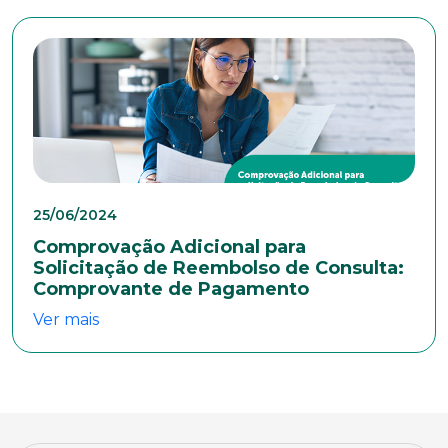
Idade
Estado Civil
Escolaridade
25/06/2024
Comprovação Adicional para
Solicitação de Reembolso de Consulta:
Comprovante de Pagamento
Sexo
Masculino
Feminino
Outros
Ver mais
Área de interesse
Anexar currículo*