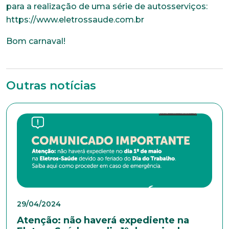
para a realização de uma série de autosserviços:
https://www.eletrossaude.com.br
Bom carnaval!
Outras notícias
Trabalhe conosco
Faça parte de uma instituição sólida, ética e
comprometida com o bem-estar dos seus
colaboradores. Preencha todos os dados abaixo e
anexe seu currículo.
*Campos obrigatórios
Nome completo*
29/04/2024
Atenção: não haverá expediente na