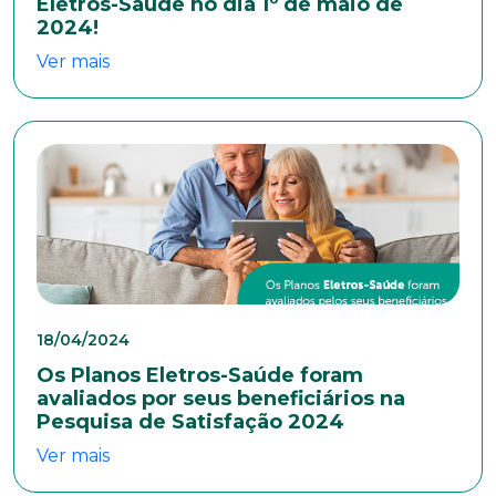
Eletros-Saúde no dia 1º de maio de
E-mail*
2024!
Ver mais
Telefone
Endereço
Bairro
18/04/2024
Cidade
Os Planos Eletros-Saúde foram
avaliados por seus beneficiários na
Pesquisa de Satisfação 2024
Ver mais
Naturalidade