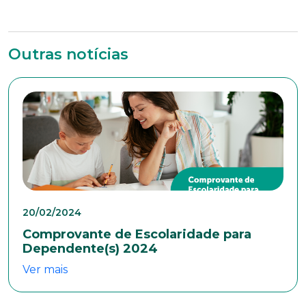
Outras notícias
20/02/2024
Comprovante de Escolaridade para
Trabalhe conosco
Dependente(s) 2024
Ver mais
Faça parte de uma instituição sólida, ética e
comprometida com o bem-estar dos seus
colaboradores. Preencha todos os dados abaixo e