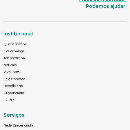
Podemos ajudar!
Sexo
Masculino
Feminino
Outros
Área de interesse
Institucional
Quem somos
Anexar currículo*
Governança
Telemedicina
Notícias
Viva Bem
Fale Conosco
Beneficiário
Credenciado
LGPD
Serviços
Rede Credenciada