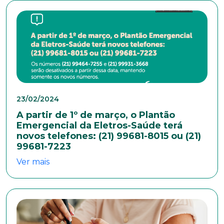
anexe seu currículo.
*Campos obrigatórios
Nome completo*
E-mail*
23/02/2024
A partir de 1º de março, o Plantão
Emergencial da Eletros-Saúde terá
Telefone
novos telefones: (21) 99681-8015 ou (21)
99681-7223
Ver mais
Endereço
Bairro