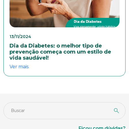
Cidade
13/11/2024
Naturalidade
Dia da Diabetes: o melhor tipo de
prevenção começa com um estilo de
vida saudável!
Idade
Ver mais
Estado Civil
Escolaridade
Ficou com dúvidas?