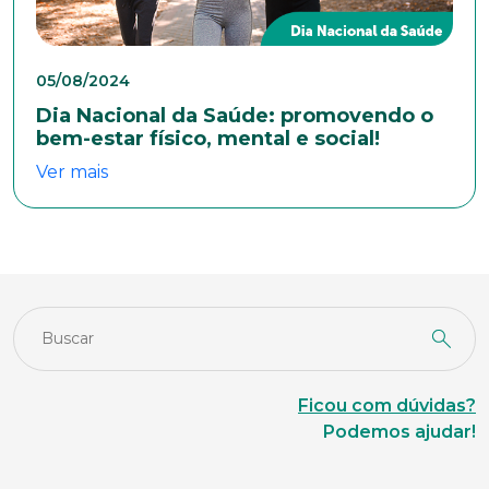
Estado Civil
05/08/2024
Dia Nacional da Saúde: promovendo o
bem-estar físico, mental e social!
Escolaridade
Ver mais
Sexo
Masculino
Feminino
Outros
Área de interesse
Anexar currículo*
Ficou com dúvidas?
Podemos ajudar!