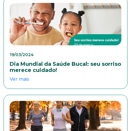
Telefone
Endereço
Bairro
19/03/2024
Dia Mundial da Saúde Bucal: seu sorriso
merece cuidado!
Cidade
Ver mais
Naturalidade
Idade