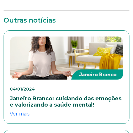
Outras notícias
Trabalhe conosco
Faça parte de uma instituição sólida, ética e
comprometida com o bem-estar dos seus
colaboradores. Preencha todos os dados abaixo e
anexe seu currículo.
*Campos obrigatórios
Nome completo*
04/01/2024
Janeiro Branco: cuidando das emoções
e valorizando a saúde mental!
E-mail*
Ver mais