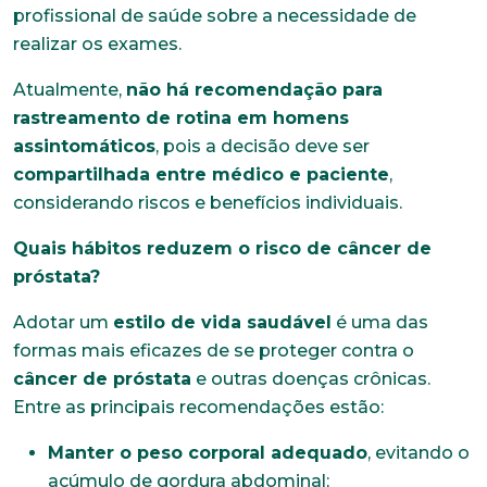
profissional de saúde sobre a necessidade de
realizar os exames.
Atualmente,
não há recomendação para
rastreamento de rotina em homens
assintomáticos
, pois a decisão deve ser
compartilhada entre médico e paciente
,
Trabalhe conosco
considerando riscos e benefícios individuais.
Faça parte de uma instituição sólida, ética e
Quais hábitos reduzem o risco de câncer de
comprometida com o bem-estar dos seus
próstata?
colaboradores. Preencha todos os dados abaixo e
anexe seu currículo.
Adotar um
estilo de vida saudável
é uma das
formas mais eficazes de se proteger contra o
*Campos obrigatórios
câncer de próstata
e outras doenças crônicas.
Nome completo*
Entre as principais recomendações estão:
Manter o peso corporal adequado
, evitando o
acúmulo de gordura abdominal;