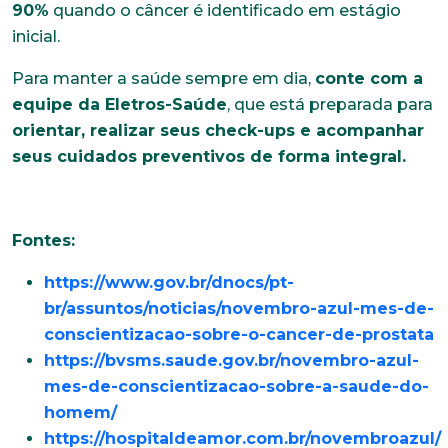
90%
quando o câncer é identificado em estágio
inicial.
Idade
Para manter a saúde sempre em dia,
conte com a
equipe da Eletros-Saúde
, que está preparada para
orientar, realizar seus check-ups e acompanhar
Estado Civil
seus cuidados preventivos de forma integral.
Escolaridade
Fontes:
https://www.gov.br/dnocs/pt-
Sexo
br/assuntos/noticias/novembro-azul-mes-de-
Masculino
Feminino
Outros
conscientizacao-sobre-o-cancer-de-prostata
Área de interesse
https://bvsms.saude.gov.br/novembro-azul-
mes-de-conscientizacao-sobre-a-saude-do-
homem/
https://hospitaldeamor.com.br/novembroazul/
Anexar currículo*