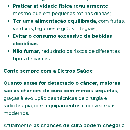
E-mail*
Praticar atividade física regularmente
,
mesmo que em pequenas rotinas diárias;
Ter uma alimentação equilibrada
, com frutas,
Telefone
verduras, legumes e grãos integrais;
Evitar o consumo excessivo de bebidas
alcoólicas
Endereço
Não fumar,
reduzindo os riscos de diferentes
tipos de câncer
.
Conte sempre com a Eletros-Saúde
Bairro
Quanto antes for detectado o câncer, maiores
são as chances de cura com menos sequelas
,
Cidade
graças à evolução das técnicas de cirurgia e
radioterapia, com equipamentos cada vez mais
modernos.
Naturalidade
Atualmente,
as chances de cura podem chegar a