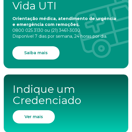
Vida UTI
Nome completo*
Orientação médica, atendimento de urgência
e emergência com remoções.
E-mail*
0800 025 3130 ou (21) 3461-3030
Disponível 7 dias por semana, 24 horas por dia.
Telefone
Saiba mais
Endereço
Indique um
Credenciado
Bairro
Ver mais
Cidade