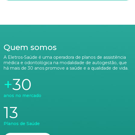
Naturalidade
Idade
Quem somos
A Eletros-Saúde é uma operadora de planos de assistência
médica e odontológica na modalidade de autogestão, que
Estado Civil
há mais de 30 anos promove a saúde e a qualidade de vida.
30
Escolaridade
anos no mercado
13
Sexo
Masculino
Feminino
Outros
Planos de Saúde
Área de interesse