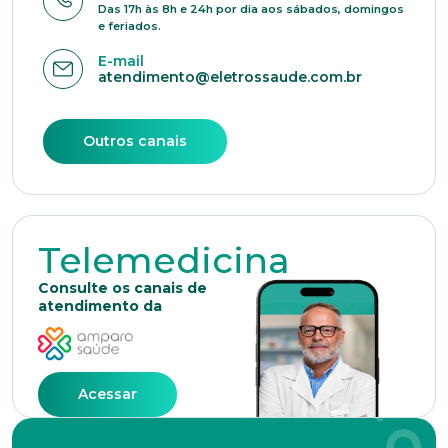
Das 17h às 8h e 24h por dia aos sábados, domingos
e feriados.
E-mail
atendimento@eletrossaude.com.br
Outros canais
Telemedicina
Trabalhe conosco
Consulte os canais de
atendimento da
Faça parte de uma instituição sólida, ética e
comprometida com o bem-estar dos seus
colaboradores. Preencha todos os dados abaixo e
anexe seu currículo.
Acessar
*Campos obrigatórios