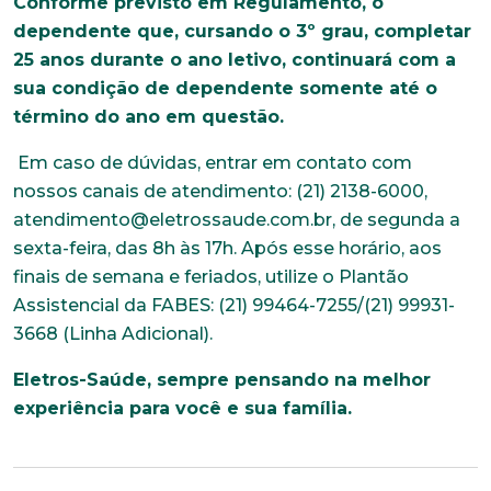
Conforme previsto em Regulamento, o
dependente que, cursando o 3º grau, completar
25 anos durante o ano letivo, continuará com a
sua condição de dependente somente até o
término do ano em questão.
Em caso de dúvidas, entrar em contato com
nossos canais de atendimento: (21) 2138-6000,
atendimento@eletrossaude.com.br, de segunda a
sexta-feira, das 8h às 17h. Após esse horário, aos
finais de semana e feriados, utilize o Plantão
Assistencial da FABES: (21) 99464-7255/(21) 99931-
Trabalhe conosco
3668 (Linha Adicional).
Faça parte de uma instituição sólida, ética e
Eletros-Saúde, sempre pensando na melhor
comprometida com o bem-estar dos seus
experiência para você e sua família.
colaboradores. Preencha todos os dados abaixo e
anexe seu currículo.