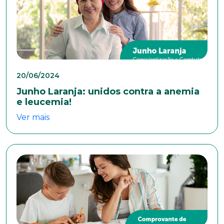
Cidade
Naturalidade
20/06/2024
Idade
Junho Laranja: unidos contra a anemia
e leucemia!
Ver mais
Estado Civil
Escolaridade
Sexo
Masculino
Feminino
Outros