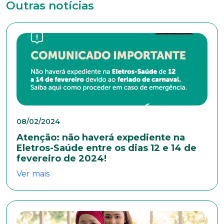
*Campos obrigatórios
Outras notícias
Nome completo*
E-mail*
Telefone
08/02/2024
Atenção: não haverá expediente na
Endereço
Eletros-Saúde entre os dias 12 e 14 de
fevereiro de 2024!
Ver mais
Bairro