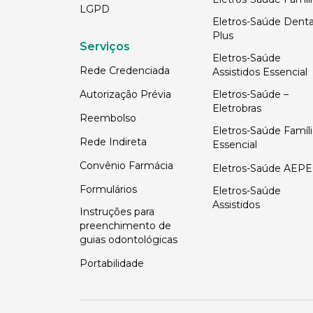
LGPD
Eletros-Saúde Denta
Plus
Serviços
Eletros-Saúde
Rede Credenciada
Assistidos Essencial
Autorização Prévia
Eletros-Saúde –
Eletrobras
Reembolso
Eletros-Saúde Famíli
Rede Indireta
Essencial
Convênio Farmácia
Eletros-Saúde AEPE
Formulários
Eletros-Saúde
Assistidos
Instruções para
preenchimento de
guias odontológicas
Portabilidade