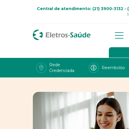
Central de atendimento: (21) 3900-3132 - (
Qu
Go
Rede
Reembolso
Credenciada
Viv
Fal
Tra
LG
Uso