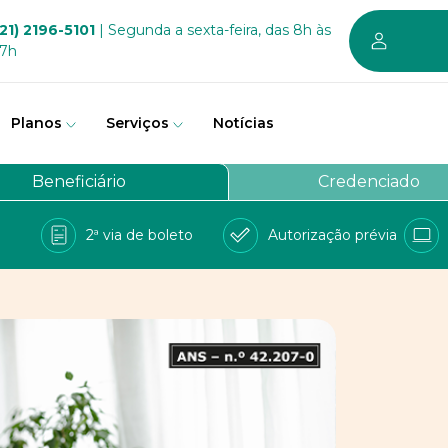
21) 2196-5101
| Segunda a sexta-feira, das 8h às
17h
Planos
Serviços
Notícias
em somos
Beneficiário
Credenciado
vernança
2ª via de boleto
Autorização prévia
a Bem
e Conosco
balhe conosco
PD
 sustentável dos planos