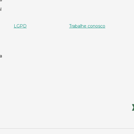
l
LGPD
Trabalhe conosco
a