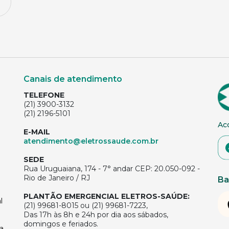
Canais de atendimento
TELEFONE
(21) 3900-3132
(21) 2196-5101
Ac
E-MAIL
atendimento@eletrossaude.com.br
SEDE
Rua Uruguaiana, 174 - 7° andar CEP: 20.050-092 -
Rio de Janeiro / RJ
Ba
PLANTÃO EMERGENCIAL ELETROS-SAÚDE:
l
(21) 99681-8015 ou (21) 99681-7223,
Das 17h às 8h e 24h por dia aos sábados,
domingos e feriados.
a