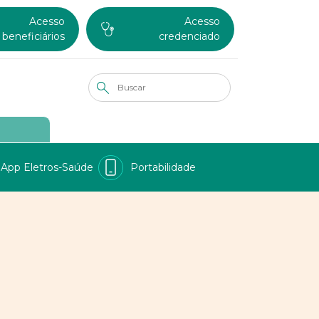
Acesso
Acesso
beneficiários
credenciado
App Eletros-Saúde
Portabilidade