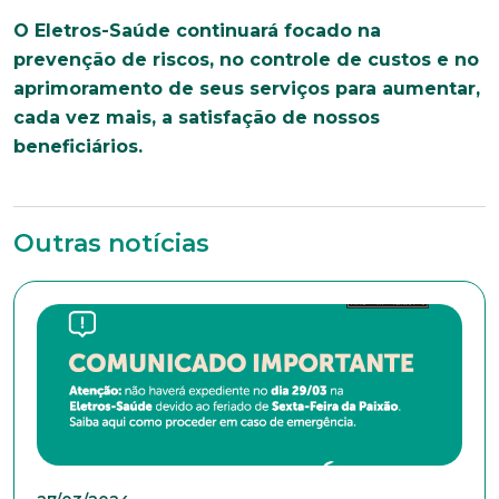
Faça parte de uma instituição sólida, ética e
O Eletros-Saúde continuará focado na
comprometida com o bem-estar dos seus
prevenção de riscos, no controle de custos e no
colaboradores. Preencha todos os dados abaixo e
anexe seu currículo.
aprimoramento de seus serviços para aumentar,
cada vez mais, a satisfação de nossos
*Campos obrigatórios
beneficiários.
Nome completo*
Outras notícias
E-mail*
Telefone
Endereço