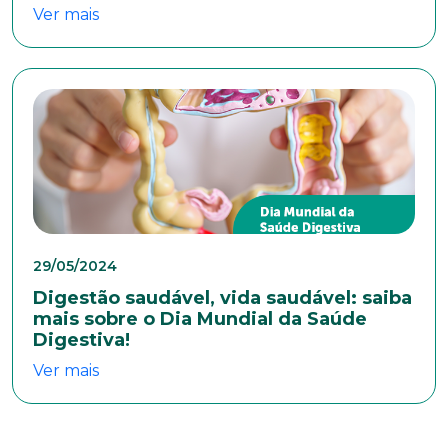
Escolaridade
Ver mais
Sexo
Masculino
Feminino
Outros
Área de interesse
Anexar currículo*
29/05/2024
Digestão saudável, vida saudável: saiba
mais sobre o Dia Mundial da Saúde
Digestiva!
Ver mais