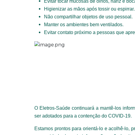
Evitar tocar mucosas de olhos, nariz e boc
Endereço
Higienizar as mãos após tossir ou espirrar.
Não compartilhar objetos de uso pessoal.
Manter os ambientes bem ventilados.
Naturalidade
Evitar contato próximo a pessoas que apr
Escolaridade
Anexar currículo*
O Eletros-Saúde continuará a mantê-los infor
ser adotados para a contenção do COVID-19.
Estamos prontos para orientá-lo e acolhê-lo,