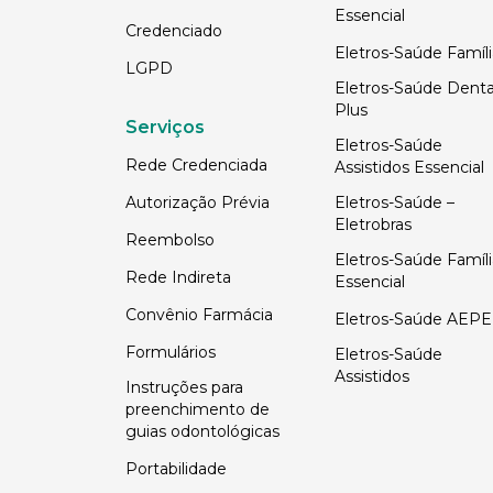
Essencial
Credenciado
Eletros-Saúde Famíli
LGPD
Eletros-Saúde Denta
Plus
Serviços
Eletros-Saúde
Rede Credenciada
Assistidos Essencial
Autorização Prévia
Eletros-Saúde –
Eletrobras
Reembolso
Eletros-Saúde Famíli
Rede Indireta
Essencial
Convênio Farmácia
Eletros-Saúde AEPE
Formulários
Eletros-Saúde
Assistidos
Instruções para
preenchimento de
guias odontológicas
Portabilidade