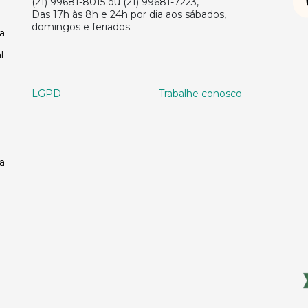
(21) 99681-8015 ou (21) 99681-7223,
Das 17h às 8h e 24h por dia aos sábados,
domingos e feriados.
a
l
LGPD
Trabalhe conosco
a