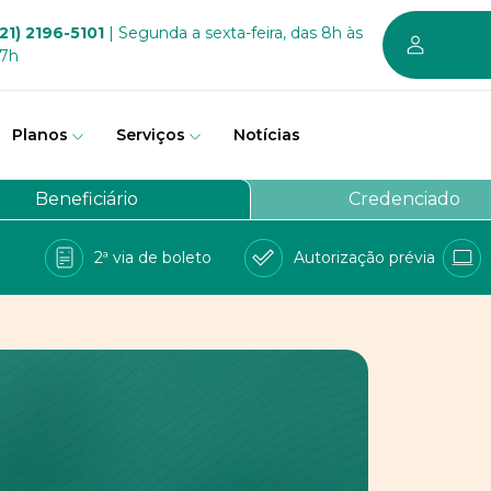
21) 2196-5101
| Segunda a sexta-feira, das 8h às
17h
Planos
Serviços
Notícias
em somos
Beneficiário
Credenciado
vernança
2ª via de boleto
Autorização prévia
a Bem
e Conosco
balhe conosco
PD
 sustentável dos planos