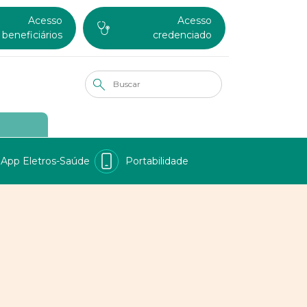
Acesso
Acesso
beneficiários
credenciado
App Eletros-Saúde
Portabilidade