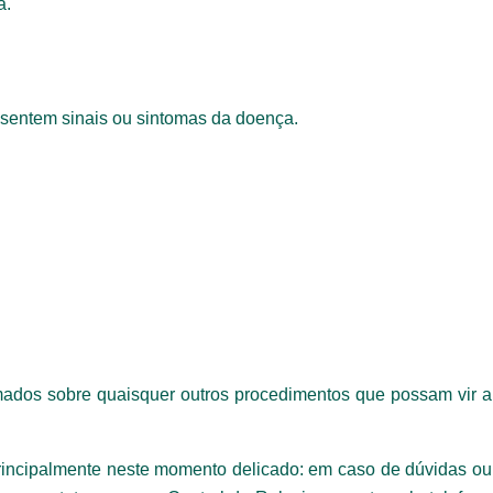
a.
Bairro
Cidade
Idade
Estado Civil
esentem sinais ou sintomas da doença.
Sexo
Área de int
Masculino
Feminino
Outros
mados sobre quaisquer outros procedimentos que possam vir a
 principalmente neste momento delicado: em caso de dúvidas ou