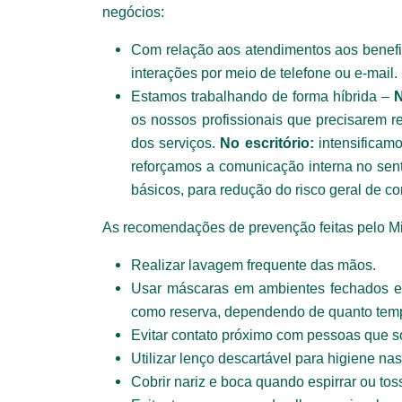
negócios:
Com relação aos atendimentos aos benefi
interações por meio de telefone ou e-mail.
Estamos trabalhando de forma híbrida –
N
os nossos profissionais que precisarem r
dos serviços.
No escritório:
intensificamo
reforçamos a comunicação interna no sent
básicos, para redução do risco geral de con
As recomendações de prevenção feitas pelo Mi
Faça parte de uma instit
Realizar lavagem frequente das mãos.
Usar máscaras em ambientes fechados e 
como reserva, dependendo de quanto tempo
*Campos obrigatórios
Evitar contato próximo com pessoas que s
Nome completo*
Utilizar lenço descartável para higiene nas
Cobrir nariz e boca quando espirrar ou toss