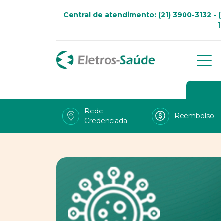
Central de atendimento: (21) 3900-3132 - (
Qu
Go
Rede
Reembolso
Credenciada
Viv
Fal
Tra
LG
Uso