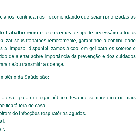
ciários: continuamos recomendando que sejam priorizadas as
o trabalho remoto:
oferecemos o suporte necessário a todos
ealizar seus trabalhos remotamente, garantindo a continuidade
s a limpeza, disponibilizamos álcool em gel para os setores e
ido de alertar sobre importância da prevenção e dos cuidados
trair e/ou transmitir a doença.
Trabalhe conosco
nistério da Saúde são:
uição sólida, ética e comprometida com o bem-estar dos seus 
todos os dados abaixo e anexe seu currículo.
ao sair para um lugar público, levando sempre uma ou mais
 ficará fora de casa.
ofrem de infecções respiratórias agudas.
E-mail*
Telefone
al.
ir.