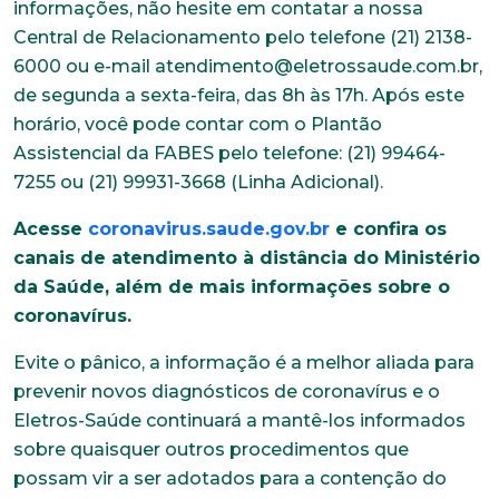
informações, não hesite em contatar a nossa
Central de Relacionamento pelo telefone (21) 2138-
6000 ou e-mail atendimento@eletrossaude.com.br,
de segunda a sexta-feira, das 8h às 17h. Após este
horário, você pode contar com o Plantão
Assistencial da FABES pelo telefone: (21) 99464-
Trabalhe conosco
7255 ou (21) 99931-3668 (Linha Adicional).
Faça parte de uma instituição sólida, ética e
Acesse
coronavirus.saude.gov.br
e confira os
comprometida com o bem-estar dos seus
canais de atendimento à distância do Ministério
colaboradores. Preencha todos os dados abaixo e
anexe seu currículo.
da Saúde, além de mais informações sobre o
coronavírus.
*Campos obrigatórios
Evite o pânico, a informação é a melhor aliada para
prevenir novos diagnósticos de coronavírus e o
Nome completo*
Eletros-Saúde continuará a mantê-los informados
sobre quaisquer outros procedimentos que
possam vir a ser adotados para a contenção do
E-mail*