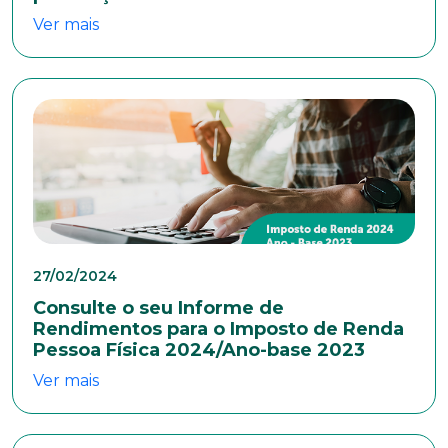
Ver mais
Idade
Estado Civil
Escolaridade
Sexo
27/02/2024
Masculino
Feminino
Outros
Consulte o seu Informe de
Rendimentos para o Imposto de Renda
Área de interesse
Pessoa Física 2024/Ano-base 2023
Ver mais
Anexar currículo*