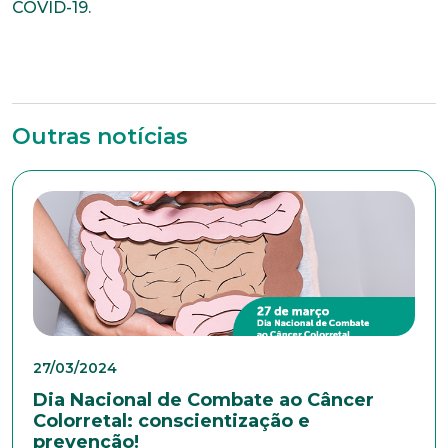
COVID-19.
Telefone
Outras notícias
Endereço
Bairro
Cidade
27/03/2024
Naturalidade
Dia Nacional de Combate ao Câncer
Colorretal: conscientização e
prevenção!